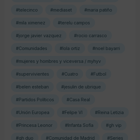
#telecinco
#mediaset
#maria patiño
#mila ximenez
#terelu campos
#jorge javier vazquez
#rocio carrasco
#Comunidades
#lola ortiz
#noel bayarri
#mujeres y hombres y viceversa / myhyv
#supervivientes
#Cuatro
#Futbol
#belen esteban
#jesulin de ubrique
#Partidos Políticos
#Casa Real
#Unión Europea
#Felipe VI
#Reina Letizia
#Princesa Leonor
#Infanta Sofía
#gh vip
#gh duo
#Comunidad de Madrid
#Series