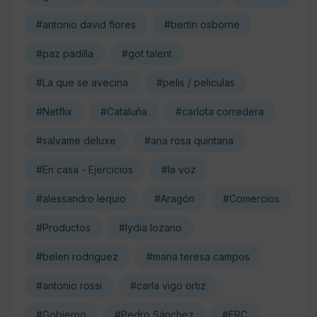
#antonio david flores
#bertin osborne
#paz padilla
#got talent
#La que se avecina
#pelis / peliculas
#Netflix
#Cataluña
#carlota corredera
#salvame deluxe
#ana rosa quintana
#En casa - Ejercicios
#la voz
#alessandro lequio
#Aragón
#Comercios
#Productos
#lydia lozano
#belen rodriguez
#maria teresa campos
#antonio rossi
#carla vigo ortiz
#Gobierno
#Pedro Sánchez
#ERC