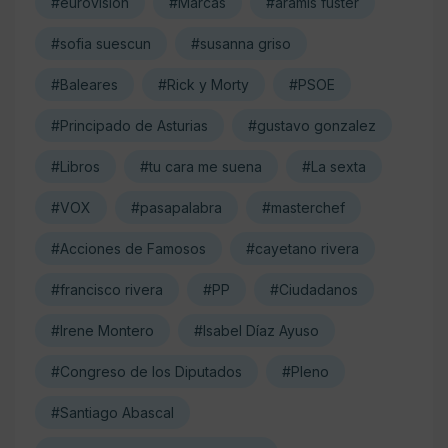
#eurovision
#Marcas
#aramis fuster
#sofia suescun
#susanna griso
#Baleares
#Rick y Morty
#PSOE
#Principado de Asturias
#gustavo gonzalez
#Libros
#tu cara me suena
#La sexta
#VOX
#pasapalabra
#masterchef
#Acciones de Famosos
#cayetano rivera
#francisco rivera
#PP
#Ciudadanos
#Irene Montero
#Isabel Díaz Ayuso
#Congreso de los Diputados
#Pleno
#Santiago Abascal