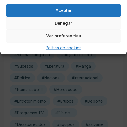
#Personajes
#ana carvajal
#Música
Aceptar
#gh
#juan magan
Denegar
#la isla de las tentaciones
#javier tudela
Ver preferencias
#niño pozo malaga / Julen
#barbara rey
Política de cookies
#violeta mangriñan
#alejandro nieto
#Sucesos
#Literatura
#Manga
#Política
#Nacional
#Internacional
#Reina Isabel II
#Horóscopo
#Entretenimiento
#Grupos
#Deporte
#Programas TV
#Día de...
#Desaparecidos
#Equipos
#salvame