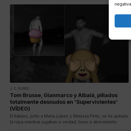
negativa
J. C. RUBIO
Tom Brusse, Gianmarco y Albalá, pillados
totalmente desnudos en 'Supervivientes'
(VÍDEO)
El italiano, junto a Marta López y Melyssa Pinto, se ha quitado
la ropa mientras jugaban a verdad, beso o atrevimiento