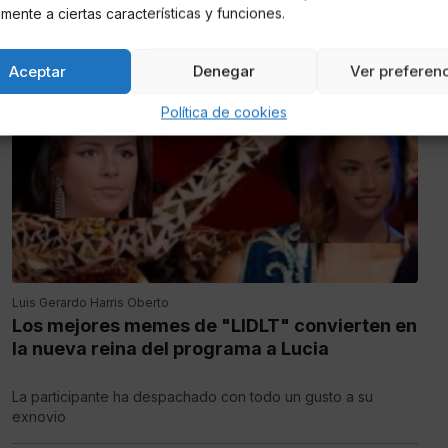
mente a ciertas características y funciones.
Aceptar
Denegar
Ver preferen
Política de cookies
Luis Gerardo Harris Oberto
Los mejores memes de "LIDLT" convierten en
la nueva reina del programa a Lucia
La participante ha despachado con todo un gusto a su
exnovio