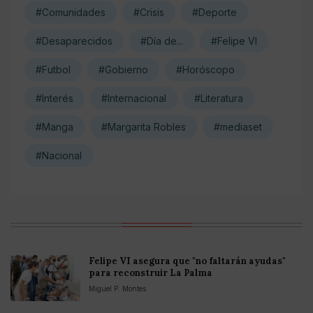
#Comunidades
#Crisis
#Deporte
#Desaparecidos
#Día de...
#Felipe VI
#Futbol
#Gobierno
#Horóscopo
#Interés
#Internacional
#Literatura
#Manga
#Margarita Robles
#mediaset
#Nacional
Felipe VI asegura que "no faltarán ayudas"
para reconstruir La Palma
Miguel P. Montes