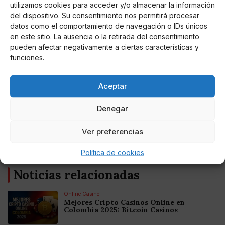
utilizamos cookies para acceder y/o almacenar la información
del dispositivo. Su consentimiento nos permitirá procesar
datos como el comportamiento de navegación o IDs únicos
en este sitio. La ausencia o la retirada del consentimiento
pueden afectar negativamente a ciertas características y
funciones.
Miguel P. Montes
Aceptar
Torres anuncia el relajamiento de los
afectados del volcán en un hotel
Denegar
El presidente de Canarias asegura vuelos 137 afectados por
Ver preferencias
las coladas del volcán también podrán hospedarse en tres
lugares
Política de cookies
Noticias relacionadas
Online Casino
Mejores Cripto Casinos Online en
Colombia 2025: Bitcoin Casinos