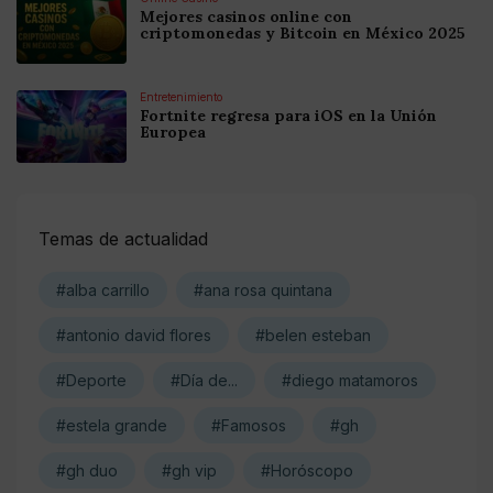
Mejores casinos online con
criptomonedas y Bitcoin en México 2025
Entretenimiento
Fortnite regresa para iOS en la Unión
Europea
Temas de actualidad
#alba carrillo
#ana rosa quintana
#antonio david flores
#belen esteban
#Deporte
#Día de...
#diego matamoros
#estela grande
#Famosos
#gh
#gh duo
#gh vip
#Horóscopo