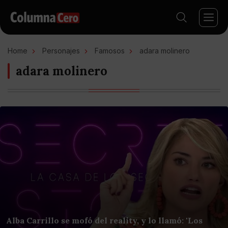
Home
Personajes
Famosos
adara molinero
adara molinero
Alba Carrillo se mofó del reality, y lo llamó: 'Los