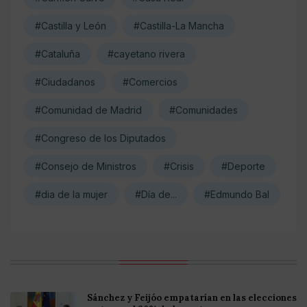
#Castilla y León
#Castilla-La Mancha
#Cataluña
#cayetano rivera
#Ciudadanos
#Comercios
#Comunidad de Madrid
#Comunidades
#Congreso de los Diputados
#Consejo de Ministros
#Crisis
#Deporte
#dia de la mujer
#Día de...
#Edmundo Bal
Sánchez y Feijóo empatarían en las elecciones