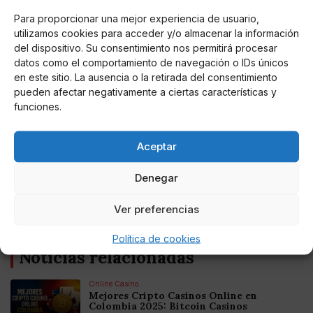
Para proporcionar una mejor experiencia de usuario,
utilizamos cookies para acceder y/o almacenar la información
del dispositivo. Su consentimiento nos permitirá procesar
datos como el comportamiento de navegación o IDs únicos
en este sitio. La ausencia o la retirada del consentimiento
pueden afectar negativamente a ciertas características y
funciones.
Miguel P. Montes
El PSOE ganaría las elecciones con un 30,3%
Aceptar
del voto, con el PP pisándole los talones
Denegar
El "efecto Feijóo" frena el vertiginoso aumento de Vox y
consigue aglutinar un 47% del voto del centro-derecha
Ver preferencias
español.
Política de cookies
Noticias relacionadas
Online Casino
Mejores Cripto Casinos Online en
Colombia 2025: Bitcoin Casinos