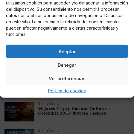
utilizamos cookies para acceder y/o almacenar la información
del dispositivo. Su consentimiento nos permitirá procesar
datos como el comportamiento de navegación o IDs únicos
en este sitio. La ausencia o la retirada del consentimiento
pueden afectar negativamente a ciertas características y
funciones.
J. C. RUBIO
María Teresa Campos: "Rocío Flores dejó
inconsciente a su madre a base de patadas"
Aceptar
(VÍDEO)
La presentadora, muy dura con la joven, recuerda a Jorge
Denegar
Javier Vázquez que "cuando le dio una paliza a Rocío
Carrasco no tenía cinco años y sabía lo que hacía"
Ver preferencias
Noticias relacionadas
Política de cookies
Online Casino
Mejores Cripto Casinos Online en
Colombia 2025: Bitcoin Casinos
Online Casino