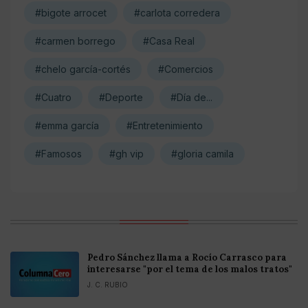
#bigote arrocet
#carlota corredera
#carmen borrego
#Casa Real
#chelo garcía-cortés
#Comercios
#Cuatro
#Deporte
#Día de...
#emma garcía
#Entretenimiento
#Famosos
#gh vip
#gloria camila
Pedro Sánchez llama a Rocío Carrasco para
interesarse "por el tema de los malos tratos"
J. C. RUBIO