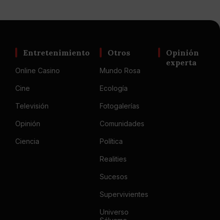
Entretenimiento
Otros
Opinión
experta
Online Casino
Mundo Rosa
Cine
Ecología
Televisión
Fotogalerías
Opinión
Comunidades
Ciencia
Política
Realities
Sucesos
Supervivientes
Universo