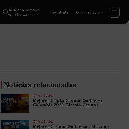
Quiénes somos y
Regístrate
Administración
qué hacemos
Noticias relacionadas
Online Casino
Mejores Cripto Casinos Online en
Colombia 2025: Bitcoin Casinos
Online Casino
Mejores Casinos Online con Bitcoin y