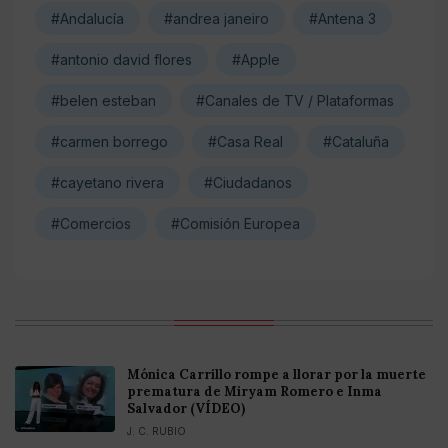
#Andalucía
#andrea janeiro
#Antena 3
#antonio david flores
#Apple
#belen esteban
#Canales de TV / Plataformas
#carmen borrego
#Casa Real
#Cataluña
#cayetano rivera
#Ciudadanos
#Comercios
#Comisión Europea
Mónica Carrillo rompe a llorar por la muerte
prematura de Miryam Romero e Inma
Salvador (VÍDEO)
J. C. RUBIO