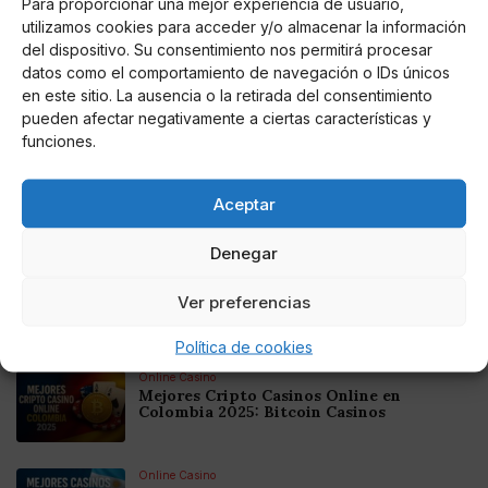
Para proporcionar una mejor experiencia de usuario,
utilizamos cookies para acceder y/o almacenar la información
del dispositivo. Su consentimiento nos permitirá procesar
datos como el comportamiento de navegación o IDs únicos
en este sitio. La ausencia o la retirada del consentimiento
pueden afectar negativamente a ciertas características y
funciones.
J. C. RUBIO
Muere Juan de la Sierra, hijo de los
malogrados Marqueses de Urquijo,
Aceptar
asesinados en 1980
El empresario, que residía desde hace años en Panamá, ha
Denegar
fallecido a los 63 años de edad en una clínica de Madrid
Ver preferencias
Noticias relacionadas
Política de cookies
Online Casino
Mejores Cripto Casinos Online en
Colombia 2025: Bitcoin Casinos
Online Casino