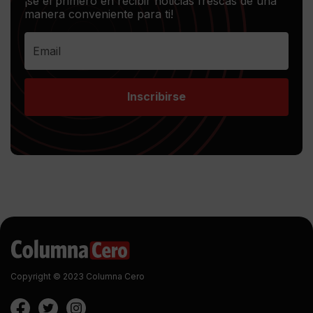
¡sé el primero en recibir noticias frescas de una
manera conveniente para ti!
Inscribirse
Copyright © 2023 Columna Cero