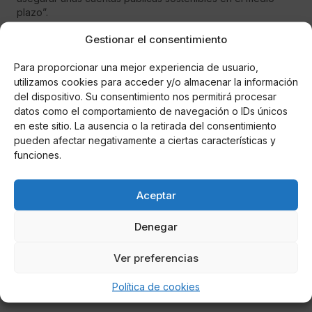
plazo”.
Gestionar el consentimiento
Para proporcionar una mejor experiencia de usuario,
utilizamos cookies para acceder y/o almacenar la información
del dispositivo. Su consentimiento nos permitirá procesar
datos como el comportamiento de navegación o IDs únicos
en este sitio. La ausencia o la retirada del consentimiento
pueden afectar negativamente a ciertas características y
funciones.
Aceptar
Miguel P. Montes
Denegar
El Gobierno encarrila la legislatura con sus
segundos Presupuestos tras el acuerdo con
Ver preferencias
ERC
El Ejecutivo acuerda una cuota de catalán en plataformas
Política de cookies
digitales regulada por la nueva Ley Audiovisual.