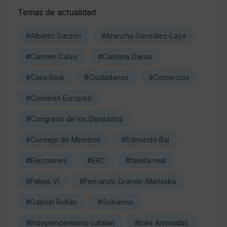
Temas de actualidad
#Alberto Garzón
#Arancha González-Laya
#Carmen Calvo
#Carolina Darias
#Casa Real
#Ciudadanos
#Comercios
#Comisión Europea
#Congreso de los Diputados
#Consejo de Ministros
#Edmundo Bal
#Elecciones
#ERC
#familia real
#Felipe VI
#Fernando Grande-Marlaska
#Gabriel Rufián
#Gobierno
#Independentismo catalan
#Inés Arrimadas