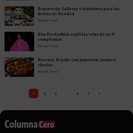
Repostería: Galletas y bombones para las
fiestas de Navidad
Maribel Torres
Kim Kardashian sopló las velas de su 41
cumpleaños
Maribel Torres
Recetas: El pollo con pimentón, tocino y
chorizo
Maribel Torres
1
2
3
…
6
7