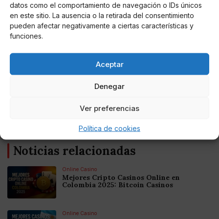
datos como el comportamiento de navegación o IDs únicos
en este sitio. La ausencia o la retirada del consentimiento
pueden afectar negativamente a ciertas características y
funciones.
Maribel Torres
Aceptar
Recetas vegetarianas: 5 platillos a base de
arroz, perfectos para un almuerzo ligero
Denegar
La cocina vegetariana representa un estilo de vida
Ver preferencias
saludable y aprender a cocinar sus ricas recetas deja
muchos beneficios
Política de cookies
Noticias relacionadas
Online Casino
Mejores Cripto Casinos Online en
Colombia 2025: Bitcoin Casinos
Online Casino