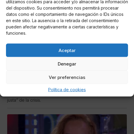
utilizamos cookies para acceder y/o almacenar la información
del dispositivo. Su consentimiento nos permitirá procesar
datos como el comportamiento de navegación o IDs únicos
en este sitio. La ausencia o la retirada del consentimiento
pueden afectar negativamente a ciertas características y
funciones.
Aceptar
Miguel P. Montes
Denegar
Sánchez: "Si hay algo que está en quiebra es
el sentido de Estado de la derecha"
Ver preferencias
El presidente del Gobierno asegura que la
Política de cookies
socialdemocracia apesta por “la solidaridad” y la “salida
justa” de la crisis.