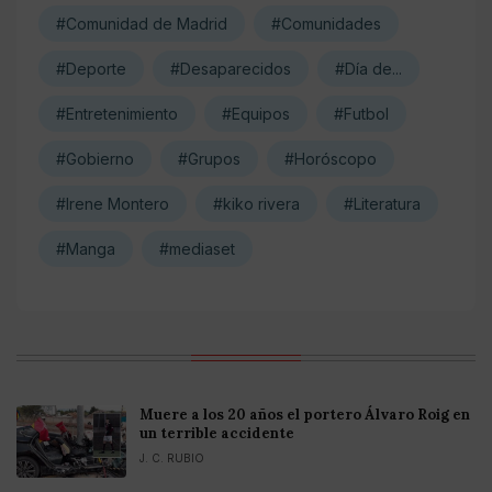
#Comunidad de Madrid
#Comunidades
#Deporte
#Desaparecidos
#Día de...
#Entretenimiento
#Equipos
#Futbol
#Gobierno
#Grupos
#Horóscopo
#Irene Montero
#kiko rivera
#Literatura
#Manga
#mediaset
Muere a los 20 años el portero Álvaro Roig en
un terrible accidente
J. C. RUBIO