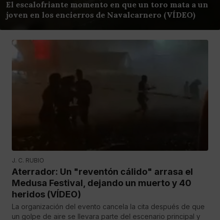
El escalofriante momento en que un toro mata a un
joven en los encierros de Navalcarnero (VÍDEO)
J. C. RUBIO
Aterrador: Un "reventón cálido" arrasa el
Medusa Festival, dejando un muerto y 40
heridos (VÍDEO)
La organización del evento cancela la cita después de que
un golpe de aire se llevara parte del escenario principal y