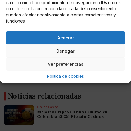
datos como el comportamiento de navegación o IDs únicos
en este sitio. La ausencia o la retirada del consentimiento
pueden afectar negativamente a ciertas características y
funciones.
Aceptar
Perro Páramo
Elon Musk POR FIN compra Twitter y la red
Denegar
reacciona con MEMES
Ver preferencias
Una de las primera noticias ante la compra, es que el ex
presidente de los Estados Unidos anunció que regresa a la
Política de cookies
red el lunes.
Noticias relacionadas
Online Casino
Mejores Cripto Casinos Online en
Colombia 2025: Bitcoin Casinos