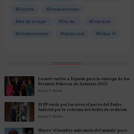
#Deporte
#Desaparecidos
#dia de la mujer
#Día de...
#Empresas
#Entretenimiento
#familia real
#Felipe VI
Leonor vuelve a España para la entrega de los
Premios Princesa de Asturias 2022
Miguel P. Montes
El PP vuela por los aires el pacto del Poder
Judicial por la reforma del delito de sedición
Miguel P. Montes
Muere 'el hombre más sucio del mundo' poco