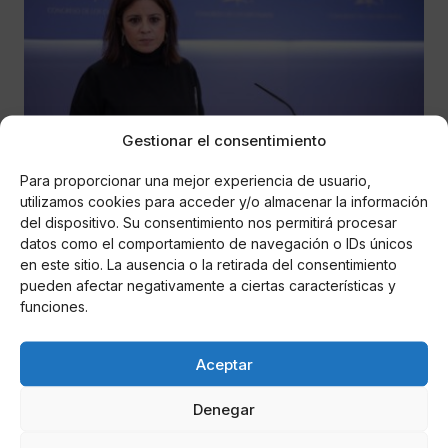
Gestionar el consentimiento
Para proporcionar una mejor experiencia de usuario,
Miguel P. Montes
utilizamos cookies para acceder y/o almacenar la información
El PSOE pide que Casado "dé la cara" tras la
del dispositivo. Su consentimiento nos permitirá procesar
imputación de Cospedal
datos como el comportamiento de navegación o IDs únicos
en este sitio. La ausencia o la retirada del consentimiento
pueden afectar negativamente a ciertas características y
La vicesecretaria general del PSOE asegura que
funciones.
“la corrupción es el pasado y el presente del PP”, con
cuya estructura organizada y ordenada “desde la
dirección”.
Aceptar
Denegar