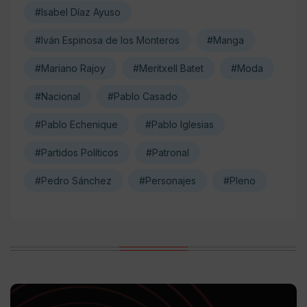
#Isabel Díaz Ayuso
#Iván Espinosa de los Monteros
#Manga
#Mariano Rajoy
#Meritxell Batet
#Moda
#Nacional
#Pablo Casado
#Pablo Echenique
#Pablo Iglesias
#Partidos Políticos
#Patronal
#Pedro Sánchez
#Personajes
#Pleno