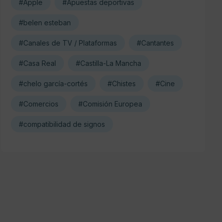
#Apple
#Apuestas deportivas
#belen esteban
#Canales de TV / Plataformas
#Cantantes
#Casa Real
#Castilla-La Mancha
#chelo garcía-cortés
#Chistes
#Cine
#Comercios
#Comisión Europea
#compatibilidad de signos