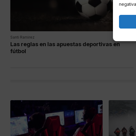
negativa
Santi Ramirez
Las reglas en las apuestas deportivas en
fútbol