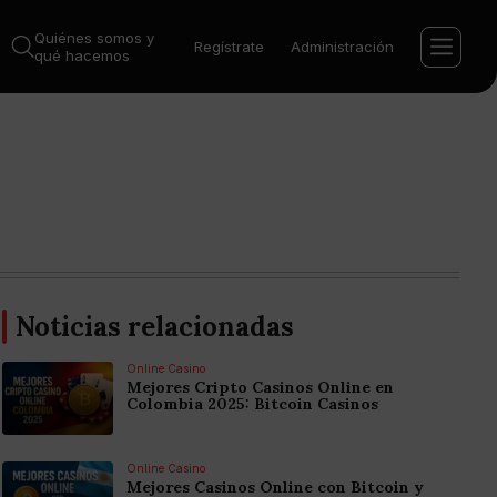
Quiénes somos y
Regístrate
Administración
qué hacemos
Noticias relacionadas
Online Casino
Mejores Cripto Casinos Online en
Colombia 2025: Bitcoin Casinos
Online Casino
Mejores Casinos Online con Bitcoin y