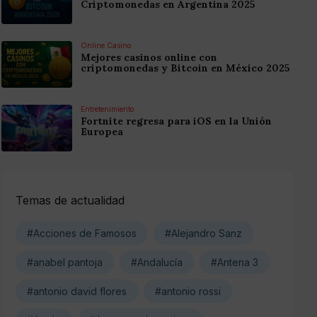
Criptomonedas en Argentina 2025
Online Casino
Mejores casinos online con
criptomonedas y Bitcoin en México 2025
Entretenimiento
Fortnite regresa para iOS en la Unión
Europea
Temas de actualidad
#Acciones de Famosos
#Alejandro Sanz
#anabel pantoja
#Andalucía
#Antena 3
#antonio david flores
#antonio rossi