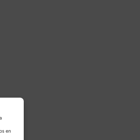
a
s
os en