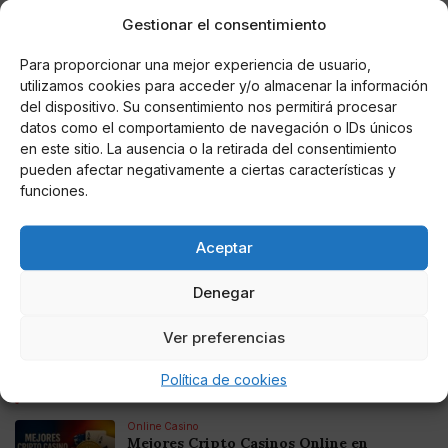
Gestionar el consentimiento
Para proporcionar una mejor experiencia de usuario,
utilizamos cookies para acceder y/o almacenar la información
del dispositivo. Su consentimiento nos permitirá procesar
datos como el comportamiento de navegación o IDs únicos
en este sitio. La ausencia o la retirada del consentimiento
pueden afectar negativamente a ciertas características y
funciones.
Miguel P. Montes
Sánchez y Feijóo se reúnen en La Moncloa
para intentar alcanzar un acuerdo de
Aceptar
renovación del CGPJ
Sánchez llega al encuentro con el ánimo de cerrar un
Denegar
acuerdo sobre el Poder Judicial mientras que Feijóo acude
"con la mejor de las predisposiciones".
Ver preferencias
Política de cookies
Noticias relacionadas
Online Casino
Mejores Cripto Casinos Online en