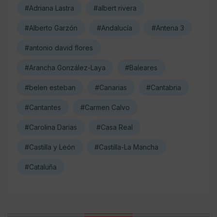
#Adriana Lastra
#albert rivera
#Alberto Garzón
#Andalucía
#Antena 3
#antonio david flores
#Arancha González-Laya
#Baleares
#belen esteban
#Canarias
#Cantabria
#Cantantes
#Carmen Calvo
#Carolina Darias
#Casa Real
#Castilla y León
#Castilla-La Mancha
#Cataluña