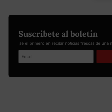
Suscríbete al boletín
¡sé el primero en recibir noticias frescas de una