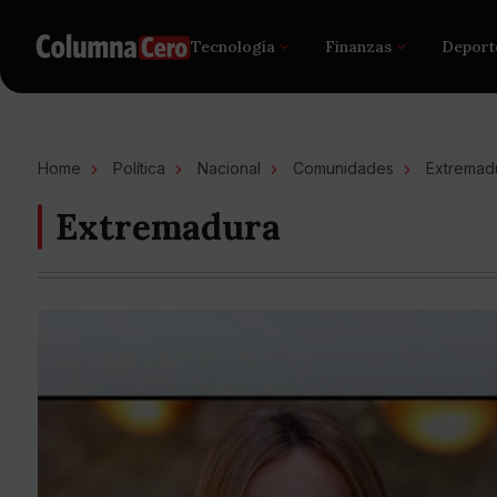
Tecnología
Finanzas
Deport
Home
Política
Nacional
Comunidades
Extremad
Extremadura