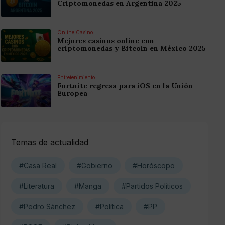
Criptomonedas en Argentina 2025
Online Casino
Mejores casinos online con
criptomonedas y Bitcoin en México 2025
Entretenimiento
Fortnite regresa para iOS en la Unión
Europea
Temas de actualidad
#Casa Real
#Gobierno
#Horóscopo
#Literatura
#Manga
#Partidos Políticos
#Pedro Sánchez
#Política
#PP