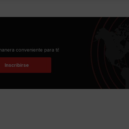
 manera conveniente para ti!
Inscribirse