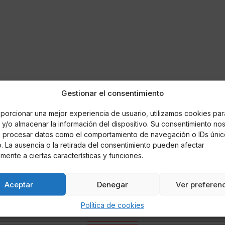
Gestionar el consentimiento
porcionar una mejor experiencia de usuario, utilizamos cookies par
y/o almacenar la información del dispositivo. Su consentimiento no
á procesar datos como el comportamiento de navegación o IDs únic
io. La ausencia o la retirada del consentimiento pueden afectar
mente a ciertas características y funciones.
Aceptar
Denegar
Ver preferen
Política de cookies