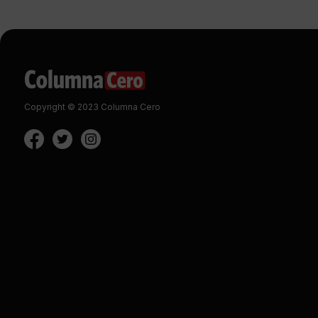
Copyright © 2023 Columna Cero