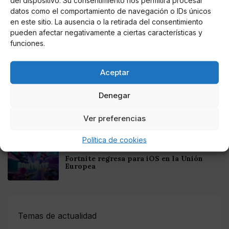
datos como el comportamiento de navegación o IDs únicos
Online Casino
Mejores Cripto Casinos Online en
en este sitio. La ausencia o la retirada del consentimiento
Colombia 2025: Bitcoin Casinos
pueden afectar negativamente a ciertas características y
funciones.
Online Casino
Mejores Casinos Online con Bitcoin y
Aceptar
Criptomonedas en Argentina 2025
Denegar
Online Casino
Mejores casinos online con
Ver preferencias
criptomonedas y Bitcoin en México 2025
Política de cookies
Entretenimiento
Fortnite regresa para iOS en la Unión
Europea
Temas de actualidad