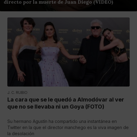
directo por la muerte de Juan Diego (VÍDEO)
J. C. RUBIO
La cara que se le quedó a Almodóvar al ver
que no se llevaba ni un Goya (FOTO)
Su hermano Agustín ha compartido una instantánea en
Twitter en la que el director manchego es la viva imagen de
la desolación