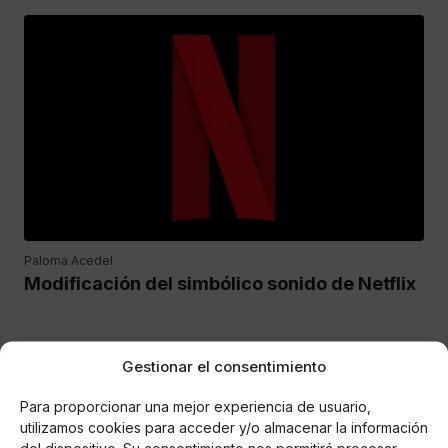
Paloma Acedel
Modificación del simbólico sonido de Netflix
La plataforma de streaming Netflix varía su conocido sonido
Gestionar el consentimiento
introductorio que pasa de durar tres segundos a dieciséis.
Para proporcionar una mejor experiencia de usuario,
Noticias relacionadas
utilizamos cookies para acceder y/o almacenar la información
del dispositivo. Su consentimiento nos permitirá procesar