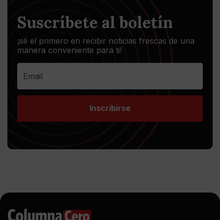
Suscríbete al boletín
¡sé el primero en recibir noticias frescas de una
manera conveniente para ti!
Inscribirse