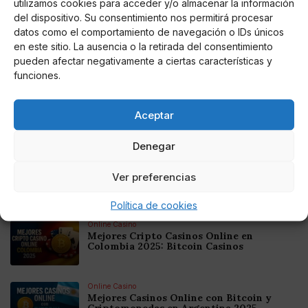
utilizamos cookies para acceder y/o almacenar la información
del dispositivo. Su consentimiento nos permitirá procesar
datos como el comportamiento de navegación o IDs únicos
en este sitio. La ausencia o la retirada del consentimiento
pueden afectar negativamente a ciertas características y
Miguel P. Montes
funciones.
Moreno Bonilla promete dotar a Andalucía
de la fiscalidad de Madrid
Aceptar
El candidato del PP a la Junta de Andalucía pide a los
votantes que no se relajen porque puede provocar que la
Denegar
izquierda tenga más votos de los esperados.
Ver preferencias
Noticias relacionadas
Política de cookies
Online Casino
Mejores Cripto Casinos Online en
Colombia 2025: Bitcoin Casinos
Online Casino
Mejores Casinos Online con Bitcoin y
Criptomonedas en Argentina 2025