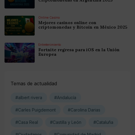
Online Casino
Mejores casinos online con
criptomonedas y Bitcoin en México 2025
Entretenimiento
Fortnite regresa para iOS en la Unión
Europea
Temas de actualidad
#albert rivera
#Andalucía
#Carles Puigdemont
#Carolina Darias
#Casa Real
#Castilla y León
#Cataluña
#Ciudadanos
#Comunidad de Madrid