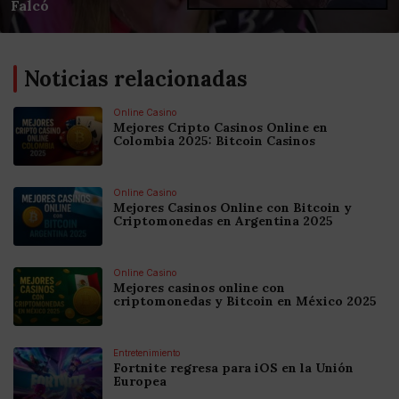
Falcó
Noticias relacionadas
Online Casino
Mejores Cripto Casinos Online en
Colombia 2025: Bitcoin Casinos
Online Casino
Mejores Casinos Online con Bitcoin y
Criptomonedas en Argentina 2025
Online Casino
Mejores casinos online con
criptomonedas y Bitcoin en México 2025
Entretenimiento
Fortnite regresa para iOS en la Unión
Europea