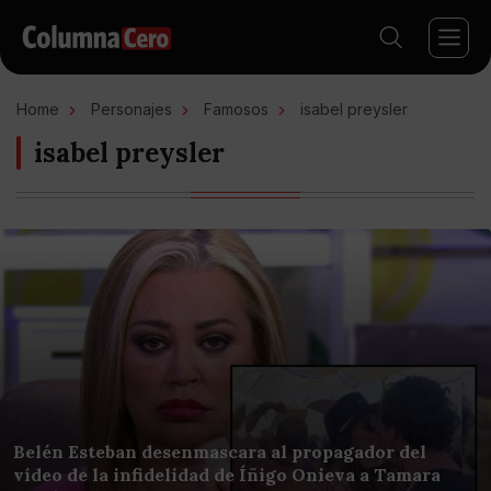
Home
Personajes
Famosos
isabel preysler
isabel preysler
Belén Esteban desenmascara al propagador del
vídeo de la infidelidad de Íñigo Onieva a Tamara