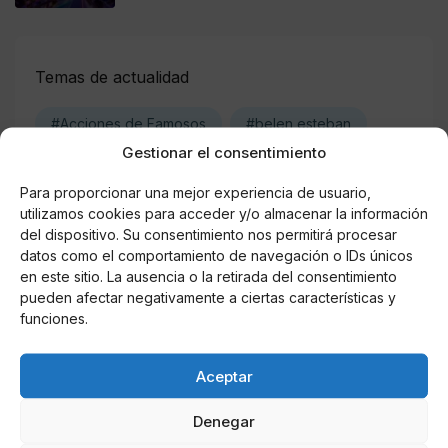
Temas de actualidad
#Acciones de Famosos
#belen esteban
Gestionar el consentimiento
#Deporte
#Día de...
#Grupos
Para proporcionar una mejor experiencia de usuario,
#jorge javier vazquez
#mediaset
utilizamos cookies para acceder y/o almacenar la información
del dispositivo. Su consentimiento nos permitirá procesar
#Personajes
#Política
#salvame
datos como el comportamiento de navegación o IDs únicos
en este sitio. La ausencia o la retirada del consentimiento
#Sucesos
#telecinco
pueden afectar negativamente a ciertas características y
funciones.
Aceptar
Denegar