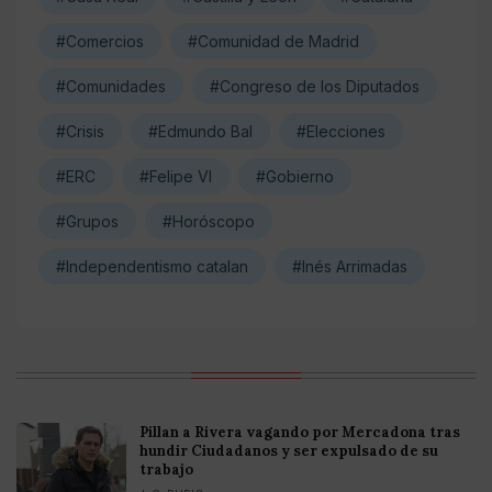
#Comercios
#Comunidad de Madrid
#Comunidades
#Congreso de los Diputados
#Crisis
#Edmundo Bal
#Elecciones
#ERC
#Felipe VI
#Gobierno
#Grupos
#Horóscopo
#Independentismo catalan
#Inés Arrimadas
Pillan a Rivera vagando por Mercadona tras
hundir Ciudadanos y ser expulsado de su
trabajo