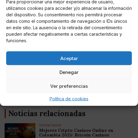
Para proporcionar una mejor experiencia de usuario,
utilizamos cookies para acceder y/o almacenar la información
del dispositivo. Su consentimiento nos permitirá procesar
datos como el comportamiento de navegación o IDs únicos
en este sitio. La ausencia o la retirada del consentimiento
pueden afectar negativamente a ciertas características y
funciones.
Miguel P. Montes
Aceptar
El PP ganaría las elecciones en Andalucía
pero dependería de Vox
Denegar
Juan Manuel Moreno Bonilla dependería de la ultraderecha
Ver preferencias
para gobernar con mayoría absoluta ante el desplome de
Ciudadanos.
Política de cookies
Noticias relacionadas
Online Casino
Mejores Cripto Casinos Online en
Colombia 2025: Bitcoin Casinos