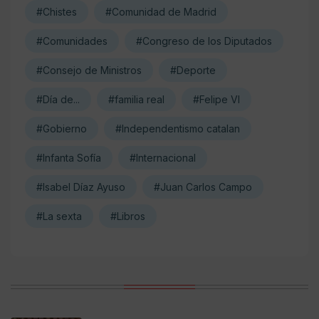
#Chistes
#Comunidad de Madrid
#Comunidades
#Congreso de los Diputados
#Consejo de Ministros
#Deporte
#Día de...
#familia real
#Felipe VI
#Gobierno
#Independentismo catalan
#Infanta Sofía
#Internacional
#Isabel Díaz Ayuso
#Juan Carlos Campo
#La sexta
#Libros