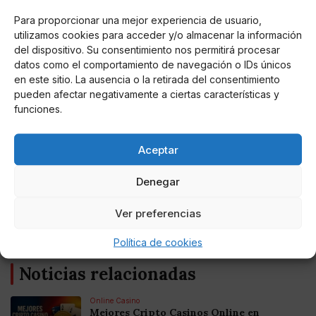
Para proporcionar una mejor experiencia de usuario,
utilizamos cookies para acceder y/o almacenar la información
del dispositivo. Su consentimiento nos permitirá procesar
datos como el comportamiento de navegación o IDs únicos
en este sitio. La ausencia o la retirada del consentimiento
pueden afectar negativamente a ciertas características y
funciones.
Miguel P. Montes
Aceptar
Sánchez: "Despolitizar la Justicia por parte
del PP era un camelo"
Denegar
El presidente del Gobierno empuja a los populares a
Ver preferencias
culminar la renovación constitucional pactando el cambio de
los rostros del Consejo General del Poder Judicial.
Política de cookies
Noticias relacionadas
Online Casino
Mejores Cripto Casinos Online en