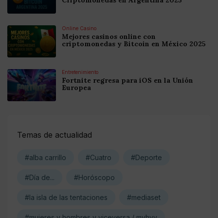
Online Casino
Mejores casinos online con
criptomonedas y Bitcoin en México 2025
Entretenimiento
Fortnite regresa para iOS en la Unión
Europea
Temas de actualidad
#alba carrillo
#Cuatro
#Deporte
#Día de...
#Horóscopo
#la isla de las tentaciones
#mediaset
#mujeres y hombres y viceversa / myhyv