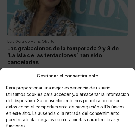
Luis Gerardo Harris Oberto
Las grabaciones de la temporada 2 y 3 de
‘La isla de las tentaciones’ han sido
canceladas
Un caso positivo por coronavirus se encuentra en las
Gestionar el consentimiento
grabaciones de la temporada 2 y 3 de ‘La isla de las
tentaciones’ en República Dominicana
Para proporcionar una mejor experiencia de usuario,
utilizamos cookies para acceder y/o almacenar la información
del dispositivo. Su consentimiento nos permitirá procesar
datos como el comportamiento de navegación o IDs únicos
en este sitio. La ausencia o la retirada del consentimiento
pueden afectar negativamente a ciertas características y
funciones.