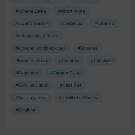
#Adriana Lastra
#albert rivera
#Alberto Garzón
#Andalucía
#Antena 3
#antonio david flores
#Arancha González-Laya
#Baleares
#belen esteban
#Canarias
#Cantabria
#Cantantes
#Carmen Calvo
#Carolina Darias
#Casa Real
#Castilla y León
#Castilla-La Mancha
#Cataluña