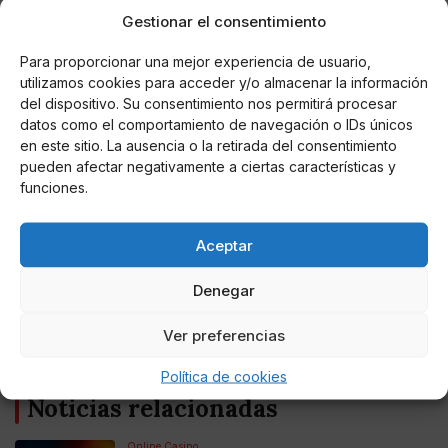
Gestionar el consentimiento
Para proporcionar una mejor experiencia de usuario,
utilizamos cookies para acceder y/o almacenar la información
del dispositivo. Su consentimiento nos permitirá procesar
datos como el comportamiento de navegación o IDs únicos
en este sitio. La ausencia o la retirada del consentimiento
pueden afectar negativamente a ciertas características y
funciones.
Miguel P. Montes
Sánchez ofrece 11 pactos de Estado a Feijóo
y celebra "el buen tono" del nuevo líder
Aceptar
Denegar
La portavoz del Gobierno, Isabel Rodríguez, ha calificado
de "positiva" y "cordial" la reunión que han mantenido,
aunque ha lamentado la "poca concreción y ninguna
Ver preferencias
documentación".
Política de cookies
Noticias relacionadas
Online Casino