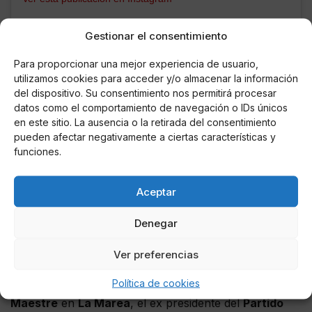
Gestionar el consentimiento
Para proporcionar una mejor experiencia de usuario,
utilizamos cookies para acceder y/o almacenar la información
del dispositivo. Su consentimiento nos permitirá procesar
datos como el comportamiento de navegación o IDs únicos
en este sitio. La ausencia o la retirada del consentimiento
pueden afectar negativamente a ciertas características y
funciones.
Aceptar
Denegar
Una publicación compartida por Colegio Mayor Eli´as Ahuja (@cm
Ver preferencias
Política de cookies
Tal y como ha destapado el periodista
Antonio
Maestre
en
La Marea
, el ex presidente del
Partido