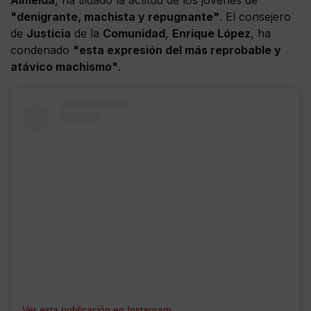
Almeida
, ha tildado la actitud de los jóvenes de
"denigrante, machista y repugnante"
. El consejero
de
Justicia
de la
Comunidad
,
Enrique López
, ha
condenado
"esta expresión del más reprobable y
atávico machismo"
.
Ver esta publicación en Instagram