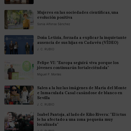
Mujeres en las sociedades científicas, una
evolución positiva
Sonia Alfonso Sánchez
Doña Letizia, forzada a explicar la inquietante
ausencia de sus hijas en Cadavéu (VÍDEO)
J. C. RUBIO
Felipe VI: "Europa seguirá viva porque los
jóvenes continuarán fortaleciéndola"
Miguel P. Montes
Salen a la luz las imágenes de María del Monte
e Inmaculada Casal casándose de blanco en
Sevilla
J. C. RUBIO
Isabel Pantoja, al lado de Kiko Rivera: "El ictus
le ha afectado a una zona pequeña muy
localizada"
J. C. RUBIO