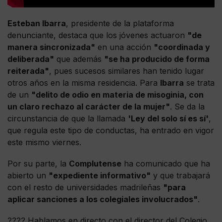
Esteban Ibarra
, presidente de la plataforma
denunciante, destaca que los jóvenes actuaron
"de
manera sincronizada"
en una acción
"coordinada y
deliberada"
que además
"se ha producido de forma
reiterada"
, pues sucesos similares han tenido lugar
otros años en la misma residencia. Para
Ibarra
se trata
de un
"delito de odio en materia de misoginia, con
un claro rechazo al carácter de la mujer"
. Se da la
circunstancia de que la llamada
'Ley del solo sí es sí'
,
que regula este tipo de conductas, ha entrado en vigor
este mismo viernes.
Por su parte, la
Complutense
ha comunicado que ha
abierto un
"expediente informativo"
y que trabajará
con el resto de universidades madrileñas
"para
aplicar sanciones a los colegiales involucrados"
.
???? Hablamos en directo con el director del Colegio