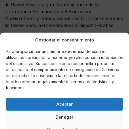
de Radiotelevisión, y en la presidencia de la
Conferencia Permanente del Audiovisual
Mediterráneo; y hemos creado los foros permanentes
de televisiones iberoamericanas e hispano-árabes.
Hemos conseguido, también, a través de la gran
Gestionar el consentimiento
consulta, que cientos de miles de ciudadanos
participen en construir la RTVE que quieren. Hemos
Para proporcionar una mejor experiencia de usuario,
utilizamos cookies para acceder y/o almacenar la información
podido, también, avanzar en la igualdad con la firma
del dispositivo. Su consentimiento nos permitirá procesar
de nuestro segundo plan de igualdad, así como en
datos como el comportamiento de navegación o IDs únicos
nuestro compromiso con el desarrollo sostenible,
en este sitio. La ausencia o la retirada del consentimiento
cooperando con las televisiones públicas europeas en
pueden afectar negativamente a ciertas características y
la eliminación de la huella de carbono.
funciones.
En resumen,
hemos avanzado considerablemente,
Aceptar
creo que se puede demostrar con datos
y, sin
embargo, insisto: creo que ya no se dan las
Denegar
circunstancias para seguir avanzando. Porque he
constatado que, dentro del máximo órgano de