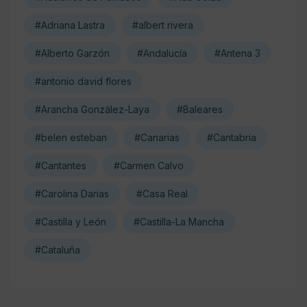
#Adriana Lastra
#albert rivera
#Alberto Garzón
#Andalucía
#Antena 3
#antonio david flores
#Arancha González-Laya
#Baleares
#belen esteban
#Canarias
#Cantabria
#Cantantes
#Carmen Calvo
#Carolina Darias
#Casa Real
#Castilla y León
#Castilla-La Mancha
#Cataluña