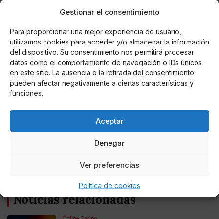
Gestionar el consentimiento
Para proporcionar una mejor experiencia de usuario,
utilizamos cookies para acceder y/o almacenar la información
del dispositivo. Su consentimiento nos permitirá procesar
datos como el comportamiento de navegación o IDs únicos
en este sitio. La ausencia o la retirada del consentimiento
pueden afectar negativamente a ciertas características y
funciones.
Miguel P. Montes
El PP cierra filas en torno a Pablo Casado con
la nueva directiva
Aceptar
El presidente del PP reivindicará la acción de Aznar y Rajoy,
Denegar
sobre todo del segundo, como ejemplo de gestión que
ensalcen a los populares como alternativa al gobierno de
Ver preferencias
Pedro Sánchez.
Política de cookies
Noticias relacionadas
Online Casino