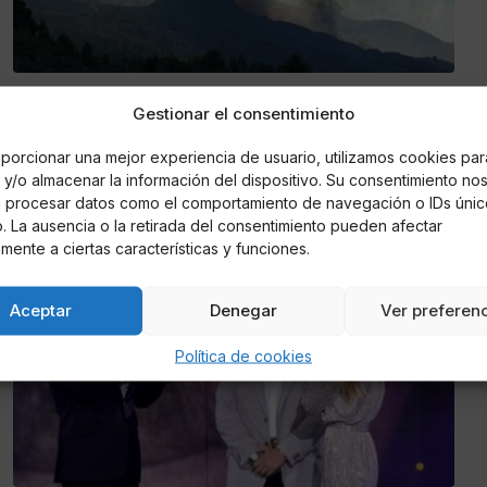
Stephy
Gestionar el consentimiento
El volcán de La Palma para su actividad pero
el riesgo continúa en el mar
porcionar una mejor experiencia de usuario, utilizamos cookies par
y/o almacenar la información del dispositivo. Su consentimiento no
Involcan ha confirmado que el "tremor volcánico" ha
á procesar datos como el comportamiento de navegación o IDs únic
desaparecido en la zona de Cumbre Vieja
io. La ausencia o la retirada del consentimiento pueden afectar
mente a ciertas características y funciones.
SUCESOS
Aceptar
Denegar
Ver preferen
Política de cookies