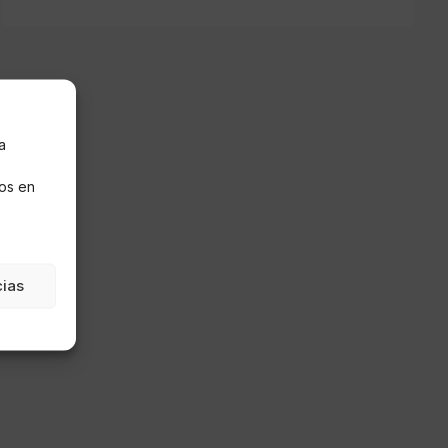
a
s
os en
cias