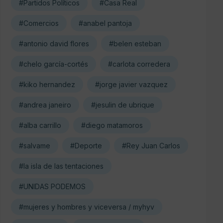
#Partidos Políticos
#Casa Real
#Comercios
#anabel pantoja
#antonio david flores
#belen esteban
#chelo garcía-cortés
#carlota corredera
#kiko hernandez
#jorge javier vazquez
#andrea janeiro
#jesulin de ubrique
#alba carrillo
#diego matamoros
#salvame
#Deporte
#Rey Juan Carlos
#la isla de las tentaciones
#UNIDAS PODEMOS
#mujeres y hombres y viceversa / myhyv