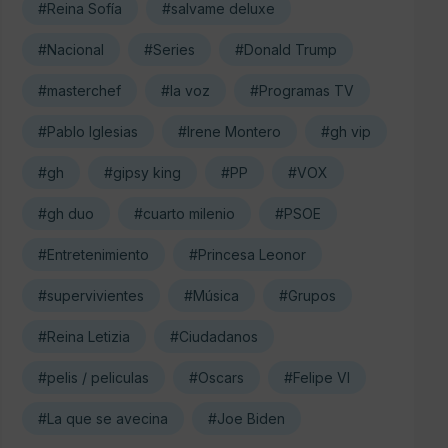
#Reina Sofía
#salvame deluxe
#Nacional
#Series
#Donald Trump
#masterchef
#la voz
#Programas TV
#Pablo Iglesias
#Irene Montero
#gh vip
#gh
#gipsy king
#PP
#VOX
#gh duo
#cuarto milenio
#PSOE
#Entretenimiento
#Princesa Leonor
#supervivientes
#Música
#Grupos
#Reina Letizia
#Ciudadanos
#pelis / peliculas
#Oscars
#Felipe VI
#La que se avecina
#Joe Biden