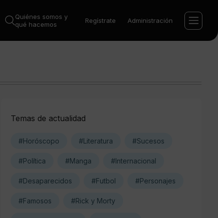
Quiénes somos y
Regístrate
Administración
qué hacemos
Temas de actualidad
#Horóscopo
#Literatura
#Sucesos
#Política
#Manga
#Internacional
#Desaparecidos
#Futbol
#Personajes
#Famosos
#Rick y Morty