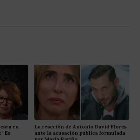
scara en
La reacción de Antonio David Flores
: “Es
ante la acusación pública formulada
por María Patiño