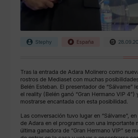
Stephy
España
28.09.2
Tras la entrada de Adara Molinero como nueva
rostros de Mediaset con muchas posibilidades
Belén Esteban. El presentador de “Sálvame” l
el reality (Belén ganó “Gran Hermano VIP 4”) y
mostrarse encantada con esta posibilidad.
Las conversación tuvo lugar en “Sálvame”, en
de Adara en el programa con una importante m
última ganadora de “Gran Hermano VIP” se most
de entrar en la casa y volver a encontrarse c