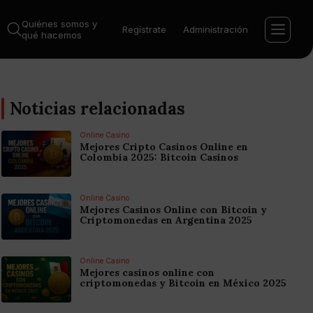
Quiénes somos y
Regístrate
Administración
qué hacemos
Noticias relacionadas
Online Casino
Mejores Cripto Casinos Online en
Colombia 2025: Bitcoin Casinos
Online Casino
Mejores Casinos Online con Bitcoin y
Criptomonedas en Argentina 2025
Online Casino
Mejores casinos online con
criptomonedas y Bitcoin en México 2025