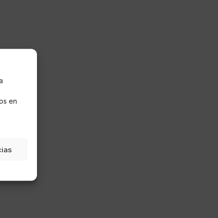
a
s
os en
cias