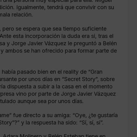
ición. Igualmente, tendrá que convivir con su
mala relación.
, pero se espera que sea tiempo suficiente
nte esta incorporación la duda era si, tras el
sa y Jorge Javier Vázquez le preguntó a Belén
í” y ambos se han ofrecido para formar parte de
había pasado bien en el reality de “Gran
sante por unos días en “Secret Story”, sobre
aría dispuesta a subir a la casa en el momento
rpresa vino por parte de Jorge Javier Vázquez
stulado aunque sea por unos días.
ame” fue directo a su amiga: “Oye, ¿te gustaría
y”?” y la respuesta ha sido: “Sí, sí, sí”.
. Adara Molinero y Belén Esteban tiene en