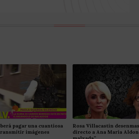
berá pagar una cuantiosa
Rosa Villacastín desenma
transmitir imágenes
directo a Ana María Aldon
malvada”