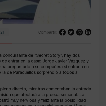
021
Compartir:
 concursante de “Secret Story”, hay dos
 de entrar en la casa: Jorge Javier Vázquez y
e ha preguntado a su compañera si entraría en
 la de Paracuellos sorprendió a todos al
 pleno directo, mientras comentaban la entrada
isión que afectará a la prueba semanal. La
ró muy nerviosa y feliz ante la posibilidad
on una persona muy especial para ella: Miguel