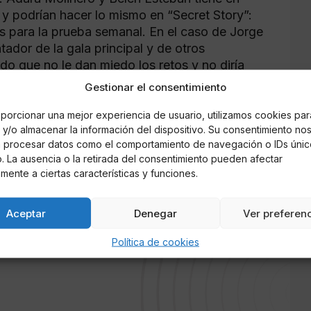
 podrían hacer lo mismo en “Secret Story”:
s para la prueba semanal. En el caso de Jorge
ador de la gala principal y de otros
do que no le dan miedo los retos y no diría
ix y pasar unos días con los concursantes.
Gestionar el consentimiento
cia para saber si la productora acepta la
porcionar una mejor experiencia de usuario, utilizamos cookies par
y/o almacenar la información del dispositivo. Su consentimiento no
á procesar datos como el comportamiento de navegación o IDs únic
aunque no está logrando la audiencia esperada.
io. La ausencia o la retirada del consentimiento pueden afectar
 Hermano”, rostros conocidos del universo
mente a ciertas características y funciones.
: Miguel Frigenti y Cristina Porta… y el resto
Aceptar
Denegar
Ver preferen
Política de cookies