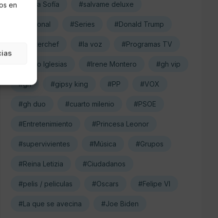
#Reina Sofía
#salvame deluxe
os en
#Nacional
#Series
#Donald Trump
#masterchef
#la voz
#Programas TV
cias
#Pablo Iglesias
#Irene Montero
#gh vip
#gh
#gipsy king
#PP
#VOX
#gh duo
#cuarto milenio
#PSOE
#Entretenimiento
#Princesa Leonor
#supervivientes
#Música
#Grupos
#Reina Letizia
#Ciudadanos
#pelis / peliculas
#Oscars
#Felipe VI
#La que se avecina
#Joe Biden