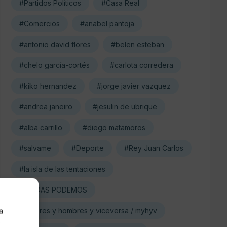
#Partidos Políticos
#Casa Real
#Comercios
#anabel pantoja
#antonio david flores
#belen esteban
#chelo garcía-cortés
#carlota corredera
#kiko hernandez
#jorge javier vazquez
#andrea janeiro
#jesulin de ubrique
#alba carrillo
#diego matamoros
#salvame
#Deporte
#Rey Juan Carlos
#la isla de las tentaciones
#UNIDAS PODEMOS
a
#mujeres y hombres y viceversa / myhyv
s