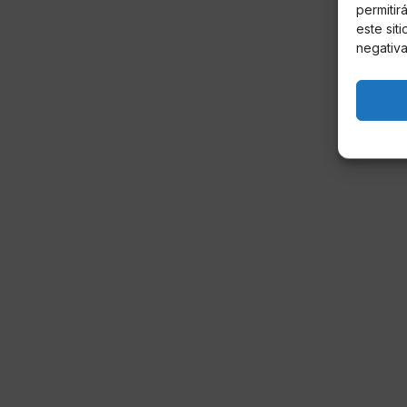
permitir
este sit
negativa