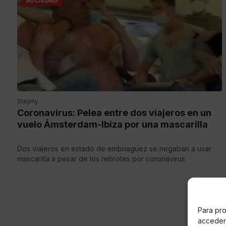
SOCIEDAD
Stephy
Coronavirus: Pelea entre dos viajeros en un
vuelo Ámsterdam-Ibiza por una mascarilla
Dos viajeros en estado de embriaguez se negaban a usar
mascarilla a pesar de los rebrotes por coronavirus
Para pro
acceder 