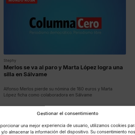
MUNDO ROSA
Stephy
Merlos se va al paro y Marta López logra una
silla en Sálvame
Alfonso Merlos pierde su nómina de 180 euros y Marta
López ficha como colaboradora en Sálvame
Gestionar el consentimiento
porcionar una mejor experiencia de usuario, utilizamos cookies par
y/o almacenar la información del dispositivo. Su consentimiento no