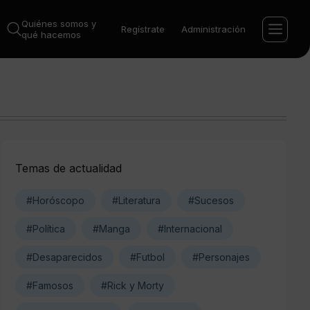
Quiénes somos y
Regístrate
Administración
qué hacemos
Temas de actualidad
#Horóscopo
#Literatura
#Sucesos
#Política
#Manga
#Internacional
#Desaparecidos
#Futbol
#Personajes
#Famosos
#Rick y Morty