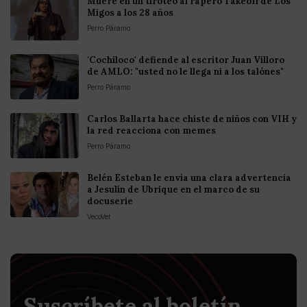
Muere en un tiroteo al rapero Takeoff de Los
Migos a los 28 años
Perro Páramo
'Cochiloco' defiende al escritor Juan Villoro
de AMLO: "usted no le llega ni a los talónes"
Perro Páramo
Carlos Ballarta hace chiste de niños con VIH y
la red reacciona con memes
Perro Páramo
Belén Esteban le envía una clara advertencia
a Jesulín de Ubrique en el marco de su
docuserie
VecoVet
Suscríbete al boletín