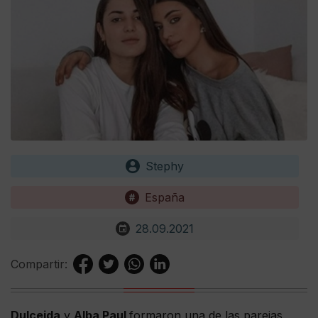
Stephy
España
28.09.2021
Compartir:
Dulceida
y
Alba Paul
formaron una de las parejas