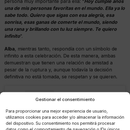
persona muy importante para ella: “
Hoy cumple años
una de mis personas favoritas en el mundo. Ella ya lo
sabe todo. Quiero que sigas con esa alegría, esa
sonrisa, esas ganas de comerte el mundo, siendo
una rana y brillando con tu luz siempre. Te quiero
infinito
”.
Alba
, mientras tanto, respondía con un símbolo de
infinito a esta celebración. De esta manera, ambas
demuestran que tienen una relación de amistad a
pesar de la ruptura y, aunque todavía la decisión
definitiva no está tomada, se respetan y se quieren.
Gestionar el consentimiento
Para proporcionar una mejor experiencia de usuario,
utilizamos cookies para acceder y/o almacenar la información
del dispositivo. Su consentimiento nos permitirá procesar
datos como el comportamiento de navegación o IDs únicos