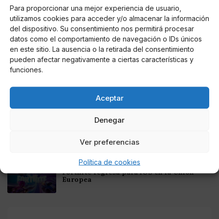
Para proporcionar una mejor experiencia de usuario,
Noticias relacionadas
utilizamos cookies para acceder y/o almacenar la información
del dispositivo. Su consentimiento nos permitirá procesar
Online Casino
datos como el comportamiento de navegación o IDs únicos
Mejores Cripto Casinos Online en
Colombia 2025: Bitcoin Casinos
en este sitio. La ausencia o la retirada del consentimiento
pueden afectar negativamente a ciertas características y
funciones.
Online Casino
Mejores Casinos Online con Bitcoin y
Criptomonedas en Argentina 2025
Aceptar
Denegar
Online Casino
Mejores casinos online con
criptomonedas y Bitcoin en México 2025
Ver preferencias
Política de cookies
Entretenimiento
Fortnite regresa para iOS en la Unión
Europea