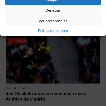
en la agenda del Atlético
Denegar
Juega en el PSV holandés y acabará su contrato en verano
de 2020, por lo que tiene opciones de salir en el próximo
Ver preferencias
mercado de fichajes
Política de cookies
DEPORTES
Manuel Gómez
Jan Oblak firmará su renovación con el
Atlético de Madrid