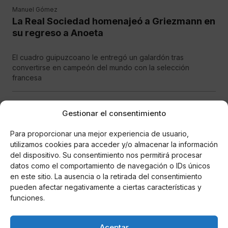
Manuel Gómez
La Real Sociedad homenajeó a Griezmann en
su regreso a Anoeta
El cuadro guipuzcoano le entregó un galardón tras
convertirse en campeón del mundo con la selección
francesa
DEPORTES
Gestionar el consentimiento
Para proporcionar una mejor experiencia de usuario,
utilizamos cookies para acceder y/o almacenar la información
del dispositivo. Su consentimiento nos permitirá procesar
datos como el comportamiento de navegación o IDs únicos
en este sitio. La ausencia o la retirada del consentimiento
pueden afectar negativamente a ciertas características y
funciones.
Manuel Gómez
El interior uruguayo Gastón Pereiro se cuela
Aceptar