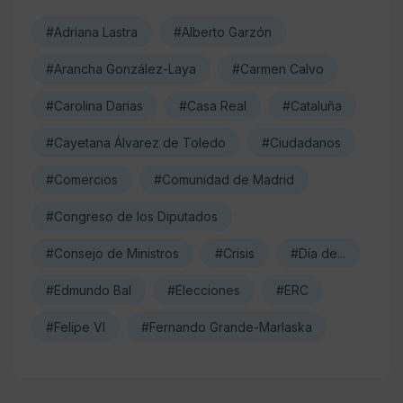
#Adriana Lastra
#Alberto Garzón
#Arancha González-Laya
#Carmen Calvo
#Carolina Darias
#Casa Real
#Cataluña
#Cayetana Álvarez de Toledo
#Ciudadanos
#Comercios
#Comunidad de Madrid
#Congreso de los Diputados
#Consejo de Ministros
#Crisis
#Día de...
#Edmundo Bal
#Elecciones
#ERC
#Felipe VI
#Fernando Grande-Marlaska