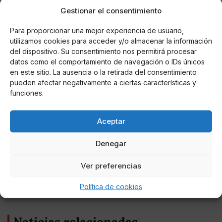
Gestionar el consentimiento
Para proporcionar una mejor experiencia de usuario,
utilizamos cookies para acceder y/o almacenar la información
del dispositivo. Su consentimiento nos permitirá procesar
datos como el comportamiento de navegación o IDs únicos
en este sitio. La ausencia o la retirada del consentimiento
pueden afectar negativamente a ciertas características y
funciones.
Miguel P. Montes
Aceptar
Sánchez modificará el Gobierno el próximo
miércoles
Denegar
Nadia Calviño ascenderá a vicepresidenta segunda
Ver preferencias
manteniendo Economía; Yolanda Díaz, a tercera con Trabajo
e Ione Belarra será ministra de Derechos Sociales y Agenda
Política de cookies
2030.