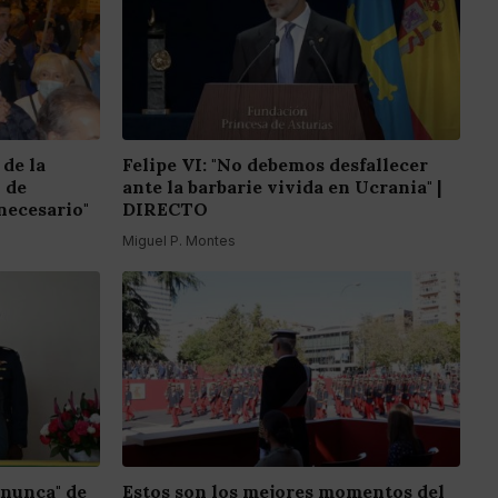
 de la
Felipe VI: "No debemos desfallecer
o de
ante la barbarie vivida en Ucrania" |
necesario"
DIRECTO
Miguel P. Montes
 nunca" de
Estos son los mejores momentos del