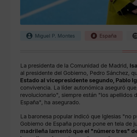
Miguel P. Montes
España
La presidenta de la Comunidad de Madrid,
Is
al presidente del Gobierno, Pedro Sánchez, q
Estado al vicepresidente segundo, Pablo Ig
convivencia. La líder autonómica aseguró que,
revolucionario", siempre están "los apellidos
España", ha asegurado.
La baronesa popular indicó que Iglesias "no 
Gobierno de España porque pone en tela de ju
madrileña lamentó que el "número tres" del 