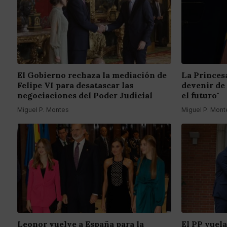
El Gobierno rechaza la mediación de
La Princes
Felipe VI para desatascar las
devenir de
negociaciones del Poder Judicial
el futuro"
Miguel P. Montes
Miguel P. Mont
Leonor vuelve a España para la
El PP vuela