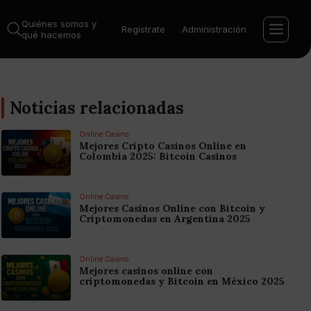
Quiénes somos y
Regístrate
Administración
qué hacemos
Noticias relacionadas
Online Casino
Mejores Cripto Casinos Online en
Colombia 2025: Bitcoin Casinos
Online Casino
Mejores Casinos Online con Bitcoin y
Criptomonedas en Argentina 2025
Online Casino
Mejores casinos online con
criptomonedas y Bitcoin en México 2025