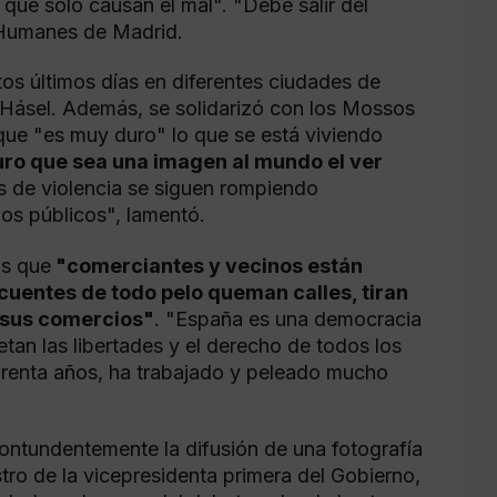
que solo causan el mal". "Debe salir del
ar Humanes de Madrid.
os últimos días en diferentes ciudades de
o Hásel. Además, se solidarizó con los Mossos
ue "es muy duro" lo que se está viviendo
uro que sea una imagen al mundo el ver
s de violencia se siguen rompiendo
ios públicos", lamentó.
as que
"comerciantes y vecinos están
cuentes de todo pelo queman calles, tiran
 sus comercios"
. "España es una democracia
an las libertades y el derecho de todos los
uarenta años, ha trabajado y peleado mucho
ontundentemente la difusión de una fotografía
tro de la vicepresidenta primera del Gobierno,