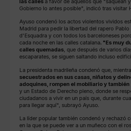
las calles
a favor de aquellos que "saquean y 
Gobierno lo antes posible", indicó tras visit
Ayuso condenó los actos violentos vividos est
Madrid para pedir la libertad del rapero Pabl
d'Esquadra y con todos los barceloneses porq
cada noche en las calles catalana
. "Es muy d
calles quemadas
, que después de varios día
escaparates, se siguen saltando incluso edific
La presidenta madrileña condenó que, mientr
secuestrados en sus casas, niñatos y delin
adoquines, rompen el mobiliario y también
y un Estado de Derecho pleno, donde se respet
ciudadanos a vivir en un país que, durante c
para llegar aquí", subrayó Ayuso.
La líder popular también condenó y rechazó c
en la que se puede ver a un muñeco con el ros