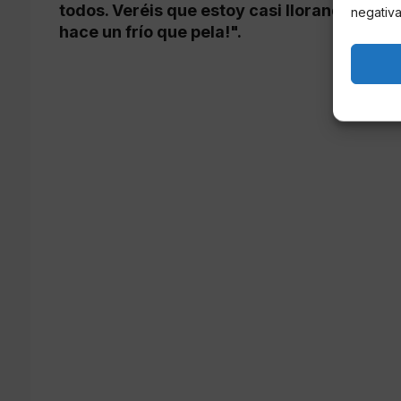
todos. Veréis que estoy casi llorando. Es 
negativa
hace un frío que pela!".