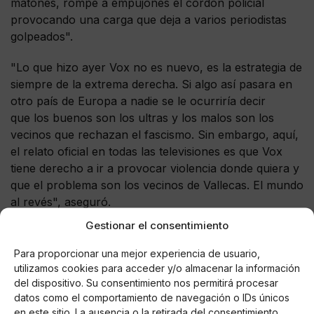
matones, rompe a empujones el cordón policial
provocando una carga que deja a varios periodistas
golpeados".
"Lo que hizo ayer Vox no es nuevo, es la estrategia de
siempre de la extrema derecha. Si algo así pasara en
otro país de Europa a nadie se le ocurriría decir
que los buenos son los ultras y los malos son los
vecinos que rechazan el fascismo. Sin embargo, aquí,
el relato oficial en todas las televisiones es que Vox
tiene derecho a ir a provocar violencia donde quiera y
que el problema son los vecinos de Vallecas. El mundo
al revés", aseguró.
Gestionar el consentimiento
Para proporcionar una mejor experiencia de usuario,
utilizamos cookies para acceder y/o almacenar la información
del dispositivo. Su consentimiento nos permitirá procesar
datos como el comportamiento de navegación o IDs únicos
en este sitio. La ausencia o la retirada del consentimiento