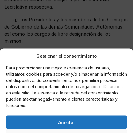
Legislativa respectiva.
g) Los Presidentes y los miembros de los Consejos
de Gobierno de las demás Comunidades Autónomas,
así como los cargos de libre designación de los
mismos.
h) Los que ejerzan funciones o cargos conferidos
Gestionar el consentimiento
y remunerados por un Estado extranjero.
Para proporcionar una mejor experiencia de usuario,
Artículo 4.
utilizamos cookies para acceder y/o almacenar la información
del dispositivo. Su consentimiento nos permitirá procesar
1. La calificación de inelegible procederá respecto de
datos como el comportamiento de navegación o IDs únicos
en este sitio. La ausencia o la retirada del consentimiento
quienes incurran en alguna de las causas
pueden afectar negativamente a ciertas características y
mencionadas en el artículo anterior el mismo día de la
funciones.
presentación de su candidatura, o en cualquier
momento posterior hasta la celebración de las
elecciones.
Aceptar