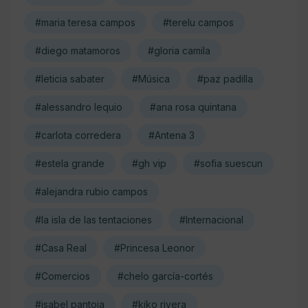
#maria teresa campos
#terelu campos
#diego matamoros
#gloria camila
#leticia sabater
#Música
#paz padilla
#alessandro lequio
#ana rosa quintana
#carlota corredera
#Antena 3
#estela grande
#gh vip
#sofia suescun
#alejandra rubio campos
#la isla de las tentaciones
#Internacional
#Casa Real
#Princesa Leonor
#Comercios
#chelo garcía-cortés
#isabel pantoja
#kiko rivera