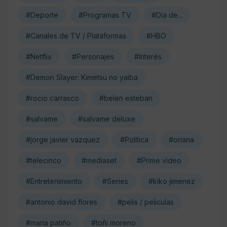
#Deporte
#Programas TV
#Día de...
#Canales de TV / Plataformas
#HBO
#Netflix
#Personajes
#Interés
#Demon Slayer: Kimetsu no yaiba
#rocio carrasco
#belen esteban
#salvame
#salvame deluxe
#jorge javier vazquez
#Política
#oriana
#telecinco
#mediaset
#Prime video
#Entretenimiento
#Series
#kiko jimenez
#antonio david flores
#pelis / peliculas
#maria patiño
#toñi moreno