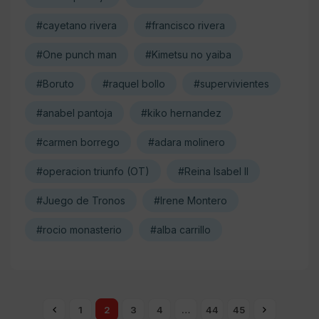
#cayetano rivera
#francisco rivera
#One punch man
#Kimetsu no yaiba
#Boruto
#raquel bollo
#supervivientes
#anabel pantoja
#kiko hernandez
#carmen borrego
#adara molinero
#operacion triunfo (OT)
#Reina Isabel II
#Juego de Tronos
#Irene Montero
#rocio monasterio
#alba carrillo
1
2
3
4
…
44
45