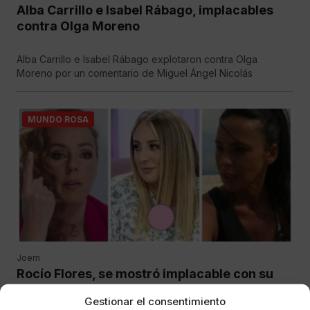
Alba Carrillo e Isabel Rábago, implacables
contra Olga Moreno
Alba Carrillo e Isabel Rábago explotaron contra Olga
Moreno por un comentario de Miguel Ángel Nicolás
MUNDO ROSA
Joem
Rocío Flores, se mostró implacable con su
madre
Gestionar el consentimiento