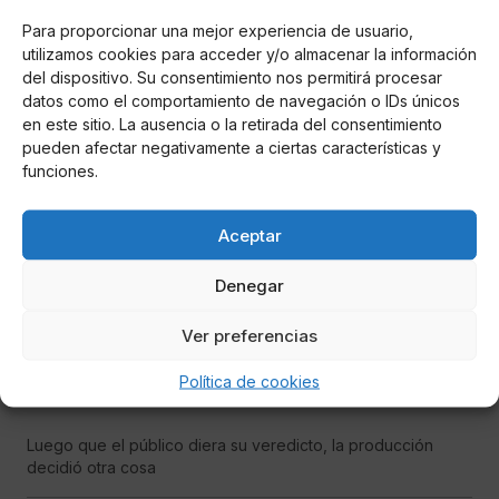
Rocío Flores ha dejado atrás su papel de víctima indefensa,
Para proporcionar una mejor experiencia de usuario,
y se ha mostrado implacable contra su madre
utilizamos cookies para acceder y/o almacenar la información
del dispositivo. Su consentimiento nos permitirá procesar
datos como el comportamiento de navegación o IDs únicos
MUNDO ROSA
en este sitio. La ausencia o la retirada del consentimiento
pueden afectar negativamente a ciertas características y
funciones.
Aceptar
Denegar
Ver preferencias
Joem
Filtrado: Rafa Mora no será despedido de
Política de cookies
Sálvame
Luego que el público diera su veredicto, la producción
decidió otra cosa