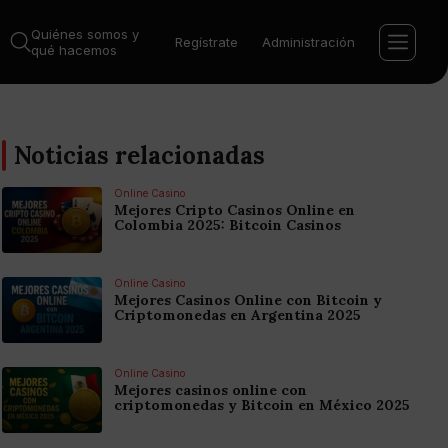
Quiénes somos y
Regístrate
Administración
qué hacemos
Noticias relacionadas
Online Casino
Mejores Cripto Casinos Online en
Colombia 2025: Bitcoin Casinos
Online Casino
Mejores Casinos Online con Bitcoin y
Criptomonedas en Argentina 2025
Online Casino
Mejores casinos online con
criptomonedas y Bitcoin en México 2025