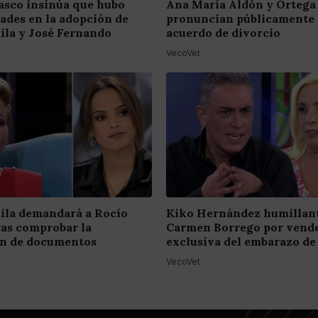
asco insinúa que hubo
Ana María Aldón y Ortega
dades en la adopción de
pronuncian públicamente 
ila y José Fernando
acuerdo de divorcio
VecoVet
ila demandará a Rocío
Kiko Hernández humillant
ras comprobar la
Carmen Borrego por vende
ión de documentos
exclusiva del embarazo de
VecoVet