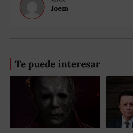
AUTOR
Joem
Te puede interesar