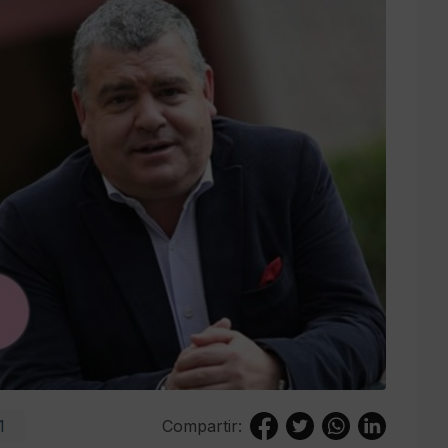
1
Compartir: