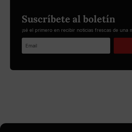
Suscríbete al boletín
¡sé el primero en recibir noticias frescas de una