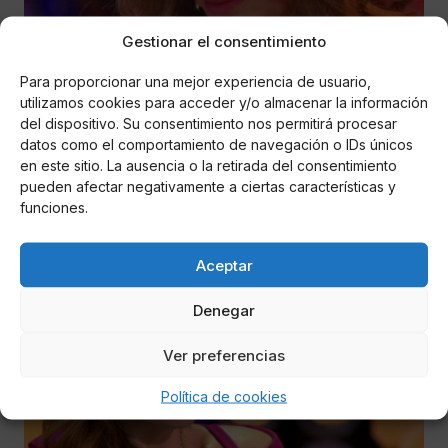
Gestionar el consentimiento
Para proporcionar una mejor experiencia de usuario,
utilizamos cookies para acceder y/o almacenar la información
María de las Nieves Fernández Aguilera
del dispositivo. Su consentimiento nos permitirá procesar
Raquel Bollo despedida de Sálvame: filtran
datos como el comportamiento de navegación o IDs únicos
el drama de su novio
en este sitio. La ausencia o la retirada del consentimiento
pueden afectar negativamente a ciertas características y
funciones.
Paolo Vasile veta a Raquel Bollo tras la información de
Gustavo González sobre su pareja
Aceptar
Denegar
Ver preferencias
Política de cookies