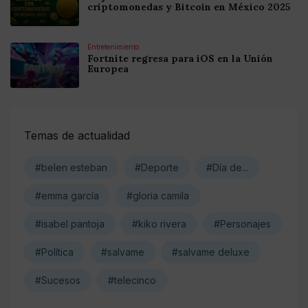
criptomonedas y Bitcoin en México 2025
Entretenimiento
Fortnite regresa para iOS en la Unión
Europea
Temas de actualidad
#belen esteban
#Deporte
#Día de...
#emma garcía
#gloria camila
#isabel pantoja
#kiko rivera
#Personajes
#Política
#salvame
#salvame deluxe
#Sucesos
#telecinco