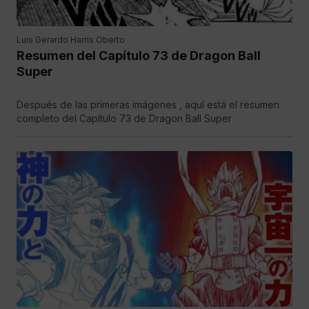
Luis Gerardo Harris Oberto
Resumen del Capítulo 73 de Dragon Ball
Super
Después de las primeras imágenes , aquí está el resumen
completo del Capítulo 73 de Dragon Ball Super