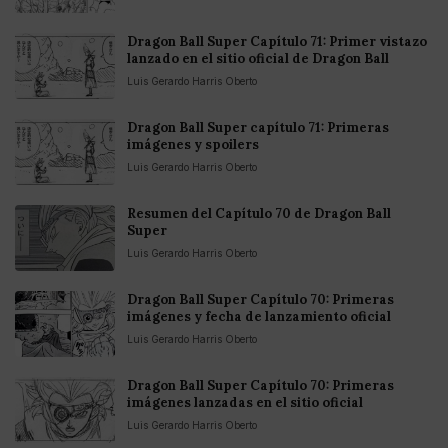
Dragon Ball Super Capítulo 71: Primer vistazo
lanzado en el sitio oficial de Dragon Ball
Luis Gerardo Harris Oberto
Dragon Ball Super capítulo 71: Primeras
imágenes y spoilers
Luis Gerardo Harris Oberto
Resumen del Capítulo 70 de Dragon Ball
Super
Luis Gerardo Harris Oberto
Dragon Ball Super Capítulo 70: Primeras
imágenes y fecha de lanzamiento oficial
Luis Gerardo Harris Oberto
Dragon Ball Super Capítulo 70: Primeras
imágenes lanzadas en el sitio oficial
Luis Gerardo Harris Oberto