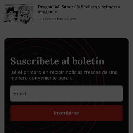
Dragon Ball Super 69: Spoilers y primeras
imágenes
Luis Gerardo Harris Oberto
Suscríbete al boletín
¡sé el primero en recibir noticias frescas de una
manera conveniente para ti!
Inscribirse