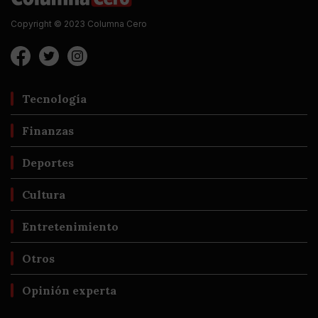
Copyright © 2023 Columna Cero
Tecnología
Finanzas
Deportes
Cultura
Entretenimiento
Otros
Opinión experta