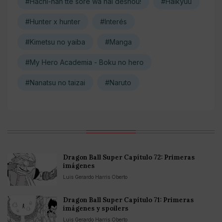
#Hachi-nan tte sore wa nai deshou!
#Haikyuu
#Hunter x hunter
#Interés
#Kimetsu no yaiba
#Manga
#My Hero Academia - Boku no hero
#Nanatsu no taizai
#Naruto
Dragon Ball Super Capítulo 72: Primeras
imágenes
Luis Gerardo Harris Oberto
Dragon Ball Super Capítulo 71: Primeras
imágenes y spoilers
Luis Gerardo Harris Oberto