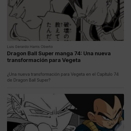
Luis Gerardo Harris Oberto
Dragon Ball Super manga 74: Una nueva
transformación para Vegeta
¿Una nueva transformación para Vegeta en el Capítulo 74
de Dragon Ball Super?