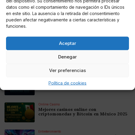
spoilers e imágenes
del dispositivo. Su consentimiento nos permitirá procesar
datos como el comportamiento de navegación o IDs únicos
en este sitio. La ausencia o la retirada del consentimiento
Mucha acción y muchas conversaciones en el nuevo
pueden afectar negativamente a ciertas características y
capítulo de Dragon Ball Super
funciones.
Noticias relacionadas
Aceptar
Online Casino
Mejores Cripto Casinos Online en
Denegar
Colombia 2025: Bitcoin Casinos
Ver preferencias
Online Casino
Mejores Casinos Online con Bitcoin y
Política de cookies
Criptomonedas en Argentina 2025
Online Casino
Mejores casinos online con
criptomonedas y Bitcoin en México 2025
Entretenimiento