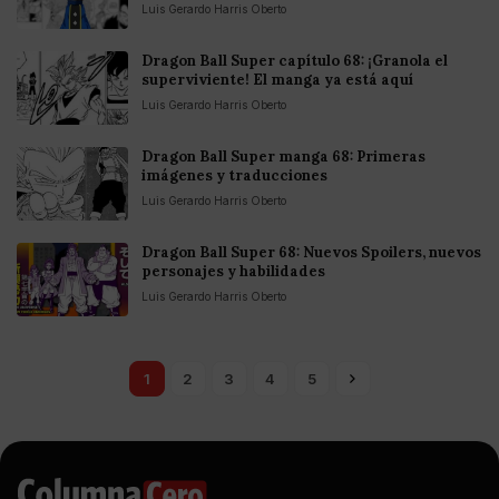
Luis Gerardo Harris Oberto
Dragon Ball Super capítulo 68: ¡Granola el
superviviente! El manga ya está aquí
Luis Gerardo Harris Oberto
Dragon Ball Super manga 68: Primeras
imágenes y traducciones
Luis Gerardo Harris Oberto
Dragon Ball Super 68: Nuevos Spoilers, nuevos
personajes y habilidades
Luis Gerardo Harris Oberto
1
2
3
4
5