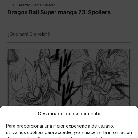
Luis Gerardo Harris Oberto
Dragon Ball Super manga 73: Spoilers
¿Qué hará Granolah?
Gestionar el consentimiento
Luis Gerardo Harris Oberto
Para proporcionar una mejor experiencia de usuario,
Dragon Ball Super manga 73: Primeros
utilizamos cookies para acceder y/o almacenar la información