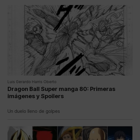
Luis Gerardo Harris Oberto
Dragon Ball Super manga 80: Primeras
imágenes y Spoilers
Un duelo lleno de golpes