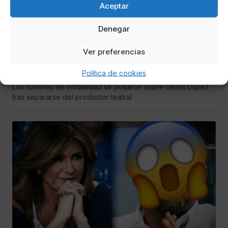
Aceptar
Denegar
María de las Nieves Fernández Aguilera
Gema López destrozada: se filtra su grave
Ver preferencias
drama y a su hija Nadia
Política de cookies
Los rumores de infidelidad se posaron sobre Gema López
tras separarse del productor teatral