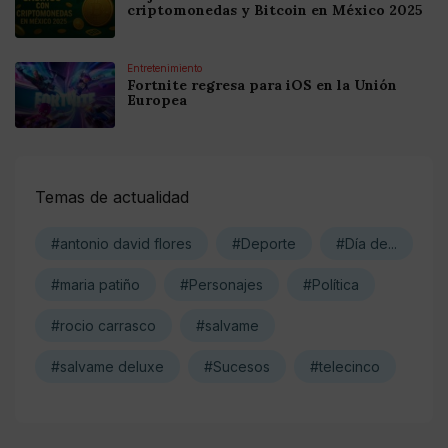
criptomonedas y Bitcoin en México 2025
Entretenimiento
Fortnite regresa para iOS en la Unión
Europea
Temas de actualidad
#antonio david flores
#Deporte
#Día de...
#maria patiño
#Personajes
#Política
#rocio carrasco
#salvame
#salvame deluxe
#Sucesos
#telecinco