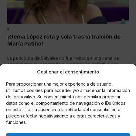
E
¡Gema López rota y sola tras la traición de
María Patiño!
La periodista de Sálvame no fue invitada a una cena de
compañeras evidenciando su separación definitiva con
Belén Esteban o Paz Padilla
Gestionar el consentimiento
Para proporcionar una mejor experiencia de usuario,
utilizamos cookies para acceder y/o almacenar la información
del dispositivo. Su consentimiento nos permitirá procesar
datos como el comportamiento de navegación o IDs únicos
en este sitio. La ausencia o la retirada del consentimiento
pueden afectar negativamente a ciertas características y
funciones.