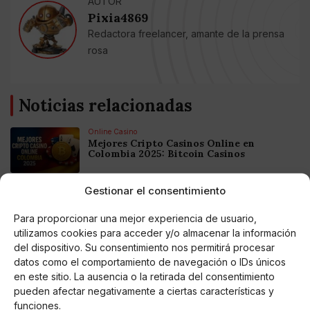
AUTOR
Pixia4869
Redactora freelancer, amante de la prensa
rosa
Noticias relacionadas
Online Casino
Mejores Cripto Casinos Online en
Colombia 2025: Bitcoin Casinos
Gestionar el consentimiento
Online Casino
Mejores Casinos Online con Bitcoin y
Criptomonedas en Argentina 2025
Para proporcionar una mejor experiencia de usuario,
utilizamos cookies para acceder y/o almacenar la información
del dispositivo. Su consentimiento nos permitirá procesar
Online Casino
datos como el comportamiento de navegación o IDs únicos
Mejores casinos online con
en este sitio. La ausencia o la retirada del consentimiento
criptomonedas y Bitcoin en México 2025
pueden afectar negativamente a ciertas características y
funciones.