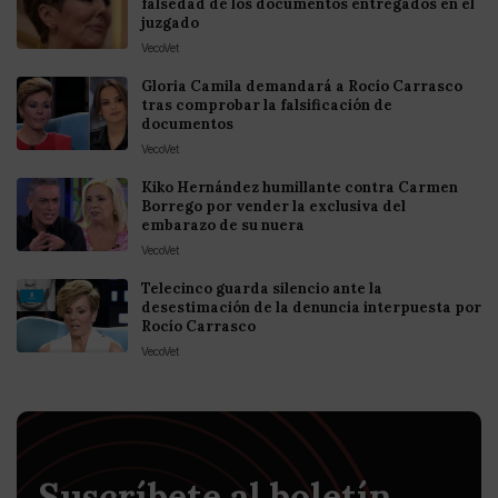
falsedad de los documentos entregados en el
juzgado
VecoVet
Gloria Camila demandará a Rocío Carrasco
tras comprobar la falsificación de
documentos
VecoVet
Kiko Hernández humillante contra Carmen
Borrego por vender la exclusiva del
embarazo de su nuera
VecoVet
Telecinco guarda silencio ante la
desestimación de la denuncia interpuesta por
Rocío Carrasco
VecoVet
Suscríbete al boletín