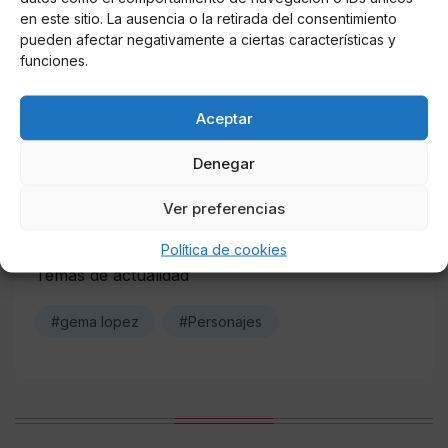
en este sitio. La ausencia o la retirada del consentimiento
pueden afectar negativamente a ciertas características y
Online Casino
funciones.
Mejores casinos online con
criptomonedas y Bitcoin en México 2025
Aceptar
Entretenimiento
Denegar
Fortnite regresa para iOS en la Unión
Europea
Ver preferencias
Política de cookies
Temas de actualidad
#gema lopez
#Personajes