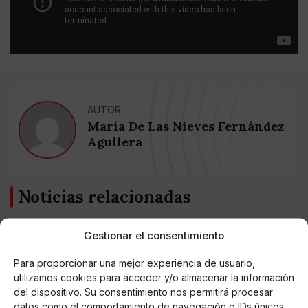
AUTOR
María De Las Nieves Fernández
Aguilera
Noticias relacionadas
Online Casino
Mejores Cripto Casinos Online en
Gestionar el consentimiento
Colombia 2025: Bitcoin Casinos
Para proporcionar una mejor experiencia de usuario,
utilizamos cookies para acceder y/o almacenar la información
Online Casino
del dispositivo. Su consentimiento nos permitirá procesar
Mejores Casinos Online con Bitcoin y
datos como el comportamiento de navegación o IDs únicos
Criptomonedas en Argentina 2025