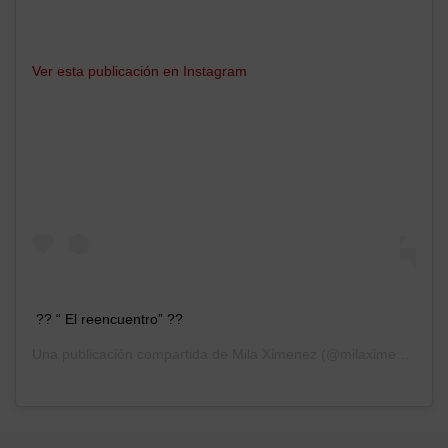
Ver esta publicación en Instagram
?? “ El reencuentro” ??
Una publicación compartida de
Mila Ximenez
(@milaximenezoficial) el