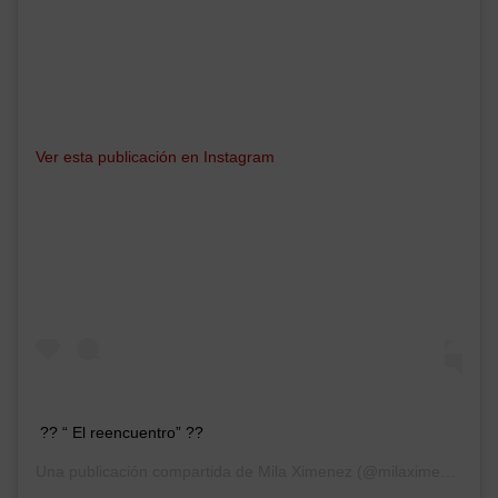
Ver esta publicación en Instagram
?? “ El reencuentro” ??
Una publicación compartida de
Mila Ximenez
(@milaximenezoficial) el