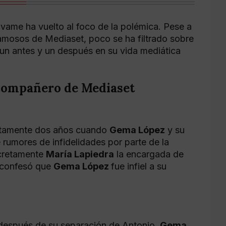
lvame ha vuelto al foco de la polémica. Pese a
amosos de Mediaset, poco se ha filtrado sobre
 un antes y un después en su vida mediática
compañero de Mediaset
ustamente dos años cuando
Gema López
y su
rumores de infidelidades por parte de la
ncretamente
María Lapiedra
la encargada de
e confesó que
Gema López
fue infiel a su
 después de su separación de Antonio,
Gema