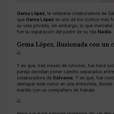
Gema López
, la veterana colaboradora de Sá
que
Gema López
es uno de los rostros más f
su vida privada, sin embargo, lo que marcaba
fue su separación del padre de su hija
Nadia
.
Gema López, ilusionada con un 
Y es que, tras meses de rumores, fue hace j
pareja decidían poner camino separados entre 
colaboradora de
Sálvame
. Y es que, fue co
destapar este rumor en una entrevista, dond
marido con un compañero de trabajo.
Pese a que los rumores quedaron ahí, un año