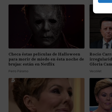
Checa éstas películas de Halloween
Rocío Carr
para morir de miedo en ésta noche de
irregulari
brujas: están en Netflix
Gloria Cam
Perro Páramo
VecoVet