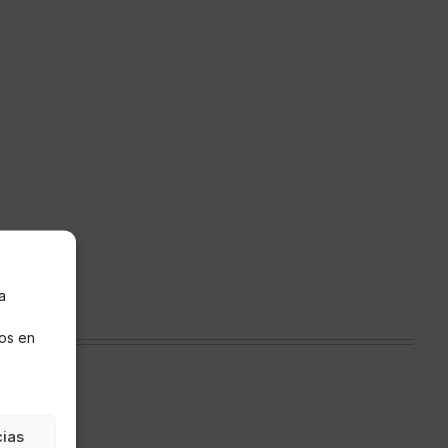
a
s
os en
cias