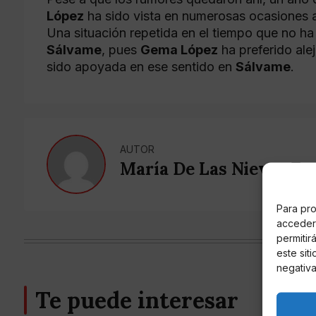
López
ha sido vista en numerosas ocasiones 
Una situación repetida en el tiempo que no h
Sálvame
, pues
Gema López
ha preferido ale
sido apoyada en ese sentido en
Sálvame
.
AUTOR
María De Las Nieves Fe
Para pro
acceder 
permitir
este sit
negativa
Te puede interesar