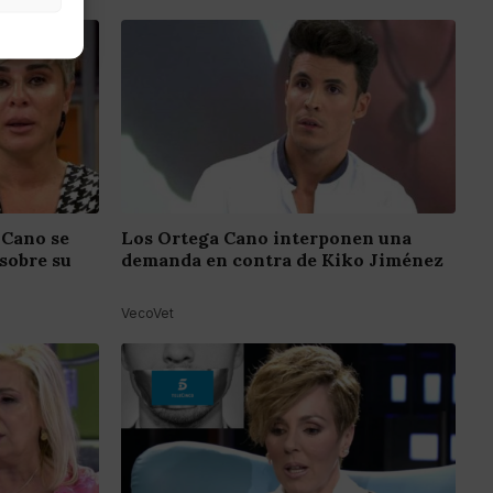
 Cano se
Los Ortega Cano interponen una
sobre su
demanda en contra de Kiko Jiménez
VecoVet