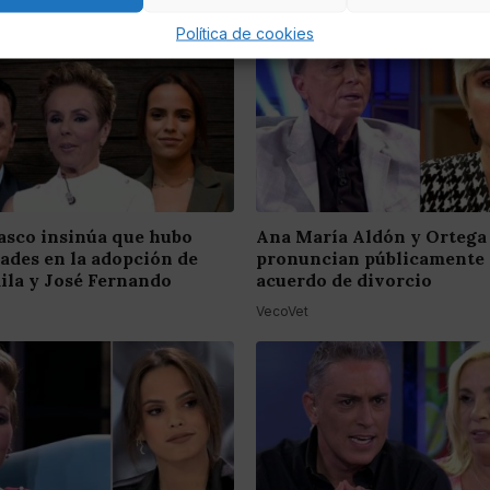
Política de cookies
asco insinúa que hubo
Ana María Aldón y Ortega
dades en la adopción de
pronuncian públicamente 
ila y José Fernando
acuerdo de divorcio
VecoVet