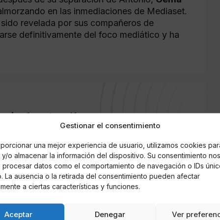
almorzando en las inmediaciones de Mediaset.
a sido revelada por sus compañeros de
jarse definitivamente del foco mediático y ha
rnández Aguilera
Gestionar el consentimiento
porcionar una mejor experiencia de usuario, utilizamos cookies par
y/o almacenar la información del dispositivo. Su consentimiento no
á procesar datos como el comportamiento de navegación o IDs únic
io. La ausencia o la retirada del consentimiento pueden afectar
mente a ciertas características y funciones.
Aceptar
Denegar
Ver preferen