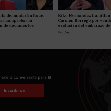
ila demandará a Rocío
Kiko Hernández humillant
ras comprobar la
Carmen Borrego por vende
ión de documentos
exclusiva del embarazo de
VecoVet
 manera conveniente para ti!
Inscribirse