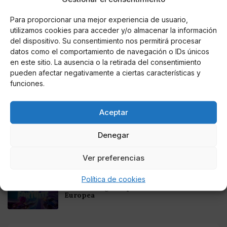
Para proporcionar una mejor experiencia de usuario,
Noticias relacionadas
utilizamos cookies para acceder y/o almacenar la información
del dispositivo. Su consentimiento nos permitirá procesar
Online Casino
Mejores Cripto Casinos Online en
datos como el comportamiento de navegación o IDs únicos
Colombia 2025: Bitcoin Casinos
en este sitio. La ausencia o la retirada del consentimiento
pueden afectar negativamente a ciertas características y
funciones.
Online Casino
Mejores Casinos Online con Bitcoin y
Criptomonedas en Argentina 2025
Aceptar
Denegar
Online Casino
Mejores casinos online con
criptomonedas y Bitcoin en México 2025
Ver preferencias
Política de cookies
Entretenimiento
Fortnite regresa para iOS en la Unión
Europea