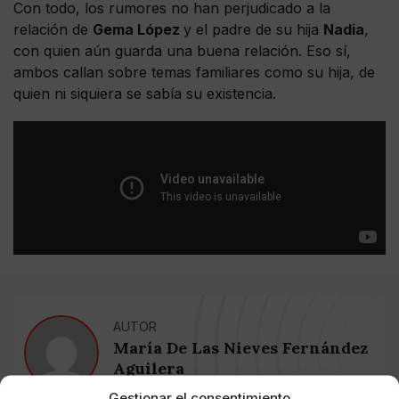
Con todo, los rumores no han perjudicado a la
relación de
Gema López
y el padre de su hija
Nadia
,
con quien aún guarda una buena relación. Eso sí,
ambos callan sobre temas familiares como su hija, de
quien ni siquiera se sabía su existencia.
AUTOR
María De Las Nieves Fernández
Aguilera
Gestionar el consentimiento