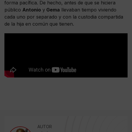
forma pacífica. De hecho, antes de que se hiciera
público
Antonio
y
Gema
llevaban tiempo viviendo
cada uno por separado y con la custodia compartida
de la hija en común que tienen.
AUTOR