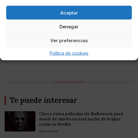
Fortnite regresa para iOS en la Unión
Europea
Aceptar
Denegar
Temas de actualidad
Ver preferencias
#gema lopez
#Personajes
Política de cookies
Te puede interesar
Checa éstas películas de Halloween para
morir de miedo en ésta noche de brujas:
están en Netflix
Perro Páramo