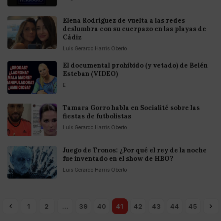
Elena Rodríguez de vuelta a las redes
deslumbra con su cuerpazo en las playas de
Cádiz
Luis Gerardo Harris Oberto
El documental prohibido (y vetado) de Belén
Esteban (VIDEO)
E
Tamara Gorro habla en Socialité sobre las
fiestas de futbolistas
Luis Gerardo Harris Oberto
Juego de Tronos: ¿Por qué el rey de la noche
fue inventado en el show de HBO?
Luis Gerardo Harris Oberto
1
2
…
39
40
41
42
43
44
45