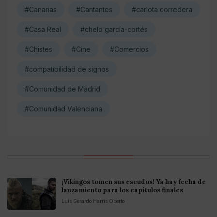
#Canarias
#Cantantes
#carlota corredera
#Casa Real
#chelo garcía-cortés
#Chistes
#Cine
#Comercios
#compatibilidad de signos
#Comunidad de Madrid
#Comunidad Valenciana
¡Vikingos tomen sus escudos! Ya hay fecha de
lanzamiento para los capítulos finales
Luis Gerardo Harris Oberto