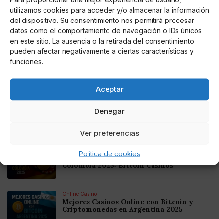
utilizamos cookies para acceder y/o almacenar la información
del dispositivo. Su consentimiento nos permitirá procesar
datos como el comportamiento de navegación o IDs únicos
en este sitio. La ausencia o la retirada del consentimiento
Luis Gerardo Harris Oberto
pueden afectar negativamente a ciertas características y
Belén Esteban muy preocupada revela que
funciones.
estos dias han sido muy duros para Paz
Padilla
Aceptar
La colaboradora de Sálvame dice que Paz le habla de
Antonio como si estuviera presente
Denegar
Noticias relacionadas
Ver preferencias
Online Casino
Política de cookies
Mejores Cripto Casinos Online en
Colombia 2025: Bitcoin Casinos
Online Casino
Mejores Casinos Online con Bitcoin y
Criptomonedas en Argentina 2025