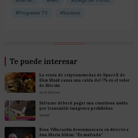
#Día de...
#HBO
#Juego de Tronos
#Programas TV
#Sucesos
Te puede interesar
La venta de criptomonedas de SpaceX de
Elon Musk causa una caída del 7% en el valor
de Bitcoin
Santi Ramirez
Sálvame deberá pagar una cuantiosa multa
por transmitir imágenes prohibidas
VecoVet
Rosa Villacastín desenmascara en directo a
Ana María Aldon: “Es malvada”