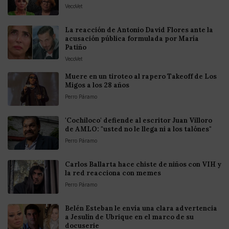
VecoVet
La reacción de Antonio David Flores ante la
acusación pública formulada por María
Patiño
VecoVet
Muere en un tiroteo al rapero Takeoff de Los
Migos a los 28 años
Perro Páramo
'Cochiloco' defiende al escritor Juan Villoro
de AMLO: "usted no le llega ni a los talónes"
Perro Páramo
Carlos Ballarta hace chiste de niños con VIH y
la red reacciona con memes
Perro Páramo
Belén Esteban le envía una clara advertencia
a Jesulín de Ubrique en el marco de su
docuserie