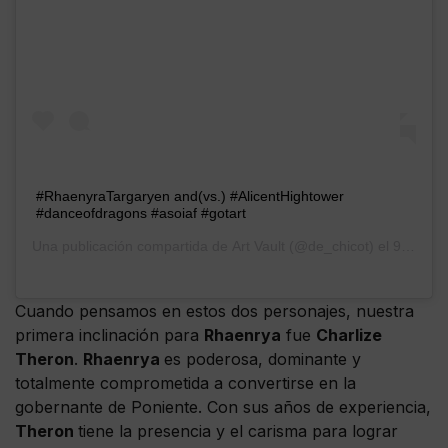
#RhaenyraTargaryen and(vs.) #AlicentHightower
#danceofdragons #asoiaf #gotart
Una publicación compartida de
Art Vault
(@de_chicot) el
9 Jul, 2019 a las 1:22 PDT
Cuando pensamos en estos dos personajes, nuestra
primera inclinación para
Rhaenrya
fue
Charlize
Theron
.
Rhaenrya
es poderosa, dominante y
totalmente comprometida a convertirse en la
gobernante de Poniente. Con sus años de experiencia,
Theron
tiene la presencia y el carisma para lograr