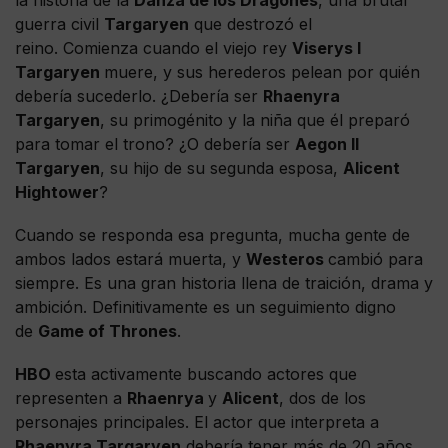
guerra civil
Targaryen
que destrozó el
reino. Comienza cuando el viejo rey
Viserys I
Targaryen
muere, y sus herederos pelean por quién
debería sucederlo. ¿Debería ser
Rhaenyra
Targaryen
, su primogénito y la niña que él preparó
para tomar el trono? ¿O debería ser
Aegon II
Targaryen
, su hijo de su segunda esposa,
Alicent
Hightower
?
Cuando se responda esa pregunta, mucha gente de
ambos lados estará muerta, y
Westeros
cambió para
siempre. Es una gran historia llena de traición, drama y
ambición. Definitivamente es un seguimiento digno
de
Game of Thrones
.
HBO
esta activamente buscando actores que
representen a
Rhaenrya
y
Alicent
, dos de los
personajes principales. El actor que interpreta a
Rhaenyra Targaryen
debería tener más de 20 años,